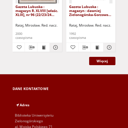
Gazeta Lubuska :
Gazeta Lubuska :
Gaz
magazyn R. XLVIII [właśc.
magazyn : dawniej
ma
XLIX], nr 96 (22/23/24
Zielonogórska-Gorzowska
Zi
kwietnia 2000). - Wyd. A
R. XL [właśc. XLI], nr 300
R. 
(23/24/25/26/27 grudnia
(10
Rataj, Mirosław. Red. nacz.
Rataj, Mirosław. Red. nacz.
Rat
1992). - Wyd. 1
199
2000
1992
199
czasopisma
czasopisma
cza
Więcej
DANE KONTAKTOWE
Adres
Biblioteka Uniwersytetu
Zielonogórskiego
al. Wojska Polskiego 71