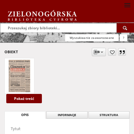
Wyszukiwanie zaawansowane
?
OBIEKT
Pokaż treść
OPIS
INFORMACJE
STRUKTURA
Tytuł: