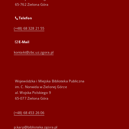
65-762 Zielona Góra
Telefon
(+48) 68 328 21 55
E-Mail
kontakt@zbc.uz.zgora.pl
Wojewódzka i Miejska Biblioteka Publiczna
im. C. Norwida w Zielonej Górze
al. Wojska Polskiego 9
65-077 Zielona Góra
(+48) 68 453 26 06
p.karp@biblioteka.zgora.pl