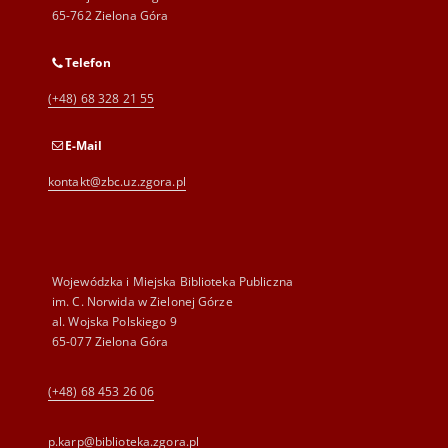
65-762 Zielona Góra
Telefon
(+48) 68 328 21 55
E-Mail
kontakt@zbc.uz.zgora.pl
Wojewódzka i Miejska Biblioteka Publiczna
im. C. Norwida w Zielonej Górze
al. Wojska Polskiego 9
65-077 Zielona Góra
(+48) 68 453 26 06
p.karp@biblioteka.zgora.pl