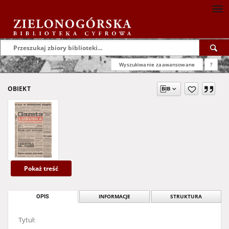
Wyszukiwanie zaawansowane
?
OBIEKT
Pokaż treść
OPIS
INFORMACJE
STRUKTURA
Tytuł: