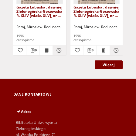
Gazeta Lubuska : dawniej
Gazeta Lubuska : dawniej
Gaz
Zielonogórska-Gorzowska
Zielonogórska-Gorzowska
Zi
R. XLIV [właśc. XLV], nr 52
R. XLIV [właśc. XLV], nr 46
R. 
(1 marca 1996). - Wyd. 1
(23 lutego 1996). - Wyd. 1
(16
Rataj, Mirosław. Red. nacz.
Rataj, Mirosław. Red. nacz.
Rat
1996
1996
199
czasopisma
czasopisma
cza
Więcej
DANE KONTAKTOWE
Adres
Biblioteka Uniwersytetu
Zielonogórskiego
al. Wojska Polskiego 71