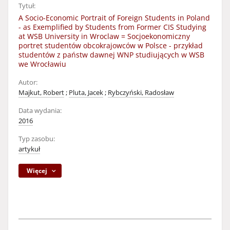
Tytuł:
A Socio-Economic Portrait of Foreign Students in Poland
- as Exemplified by Students from Former CIS Studying
at WSB University in Wroclaw = Socjoekonomiczny
portret studentów obcokrajowców w Polsce - przykład
studentów z państw dawnej WNP studiujących w WSB
we Wrocławiu
Autor:
Majkut, Robert
;
Pluta, Jacek
;
Rybczyński, Radosław
Data wydania:
2016
Typ zasobu:
artykuł
Więcej