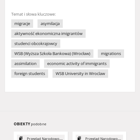
Temat i słowa kluczowe:
migracje
asymilacja
aktywność ekonomiczna imigrantów
studenci obcokrajowcy
WSB (Wyższa Szkoła Bankowa) (Wrocław)
migrations
assimilation
economic activity of immigrants
foreign students
WSB University in Wroclaw
OBIEKTY
podobne
Przegląd Narodowościowy, 3
Przegląd Narodowościowy, 2