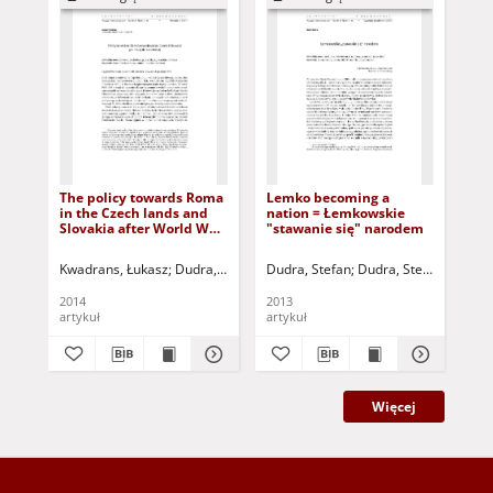
The policy towards Roma
Lemko becoming a
Gru
in the Czech lands and
nation = Łemkowskie
gro
Slovakia after World War
"stawanie się" narodem
mig
II = Polityka wobec
and
Romów na obszarze
Kwadrans, Łukasz
Dudra, Stefan - red.
Dudra, Stefan
Pochyły, Piotr - red.
Dudra, Stefan - red.
Pus
P
Czech i Słowacji po II
wojnie światowej
2014
2013
201
artykuł
artykuł
art
Więcej