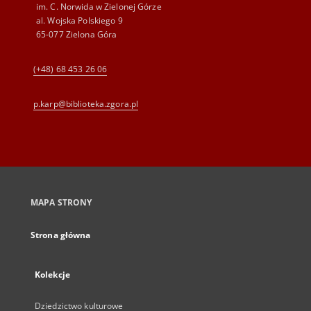
im. C. Norwida w Zielonej Górze
al. Wojska Polskiego 9
65-077 Zielona Góra
(+48) 68 453 26 06
p.karp@biblioteka.zgora.pl
MAPA STRONY
Strona główna
Kolekcje
Dziedzictwo kulturowe