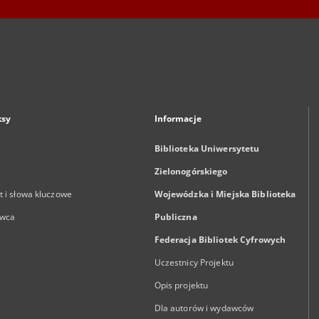
ksy
Informacje
Biblioteka Uniwersytetu
Zielonogórskiego
 i słowa kluczowe
Wojewódzka i Miejska Biblioteka
wca
Publiczna
Federacja Bibliotek Cyfrowych
Uczestnicy Projektu
Opis projektu
Dla autorów i wydawców