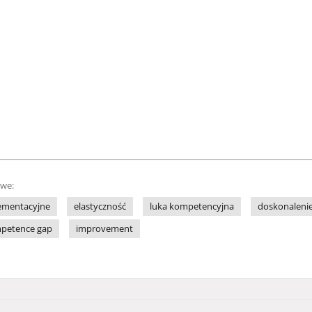
owe:
ementacyjne
elastyczność
luka kompetencyjna
doskonaleni
petence gap
improvement