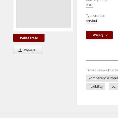
2016
Typ zasobu:
artykuł
Więcej
Pokaż treść
Pobierz
Temat i słowa klucz
kompetencje impl
flexibility
com