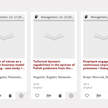
ent, vol. 21 (2017)
Management, vol. 22 (2018)
Management, Vo
n of values as a
Technical dynamic
Employee engag
he business model
capabilities in the opinion of
continuous impr
ng - case study =
Polish producers from the
processes = Zaa
wanie wartości w
agricultural machines sector
pracowników w c
rukturalizacji
= Techniczne zdolności
doskonalenie pr
ogdan
czulska, Marta - red.
Niewiadomski, Przemysław
Preston, Peter- red. jęz.
Nogalski, Bogdan
Moczulska, Marta - red.
Niewiadomski, Przemysław
Stankiewicz, Janina - red. nacz.
Preston, Peter- red. ję
Brajer-Marczak, R
Szpitter,
Zm
nesowego -
dynamiczne w opinii
rzypadku
polskich wytwórców sektora
2018
2014
maszyn rolniczych
artykuł
artykuł