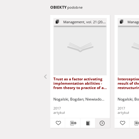
OBIEKTY
podobne
Management, vol. 21 (2017)
Managem
Trust as a factor activating
Interceptio
implementation abilities -
result of t
from theory to practice of a
restructuri
flexible company = Zaufanie
Przechwyty
jako czynnik aktywizujący
wyniku rest
Nogalski, Bogdan
Niewiadomski, Przemysław
Nogalski, B
Mo
zdolności implementacyjne -
modelu biz
od teorii do praktyki
studium p
2017
2017
elastycznego
artykuł
artykuł
przedsiębiorstwa