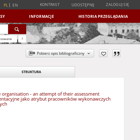
KONTRAST
ZALOGUJ SIĘ
UDOSTĘPNIJ
PL
EN
SY
INFORMACJE
HISTORIA PRZEGLĄDANIA
nsowane
?
Pobierz opis bibliograficzny
STRUKTURA
 organisation - an attempt of their assessment
mentacyjne jako atrybut pracowników wykonawczych
zych