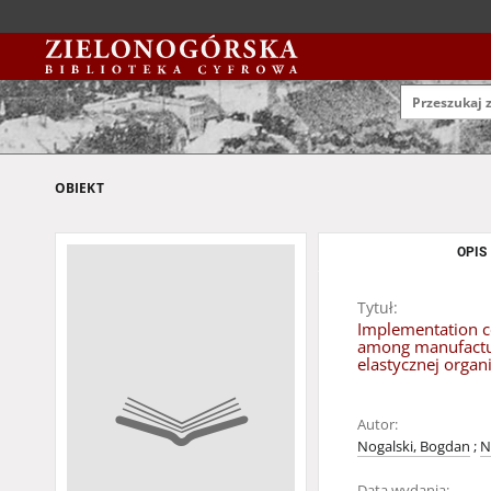
OBIEKT
OPIS
Tytuł:
Implementation co
among manufactur
elastycznej organ
Autor:
Nogalski, Bogdan
;
N
Data wydania: