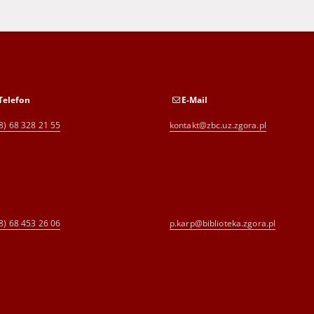
Telefon
E-Mail
8) 68 328 21 55
kontakt@zbc.uz.zgora.pl
8) 68 453 26 06
p.karp@biblioteka.zgora.pl