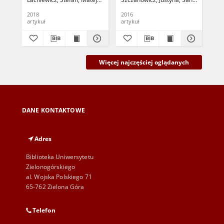
Serwicyzacja jako
Efe
koncepcja zarządzania
ins
2018
2016
201
rozwojem małych i
zr
artykuł
artykuł
art
średnich przedsiębiorstw
- u
Więcej najczęściej oglądanych
DANE KONTAKTOWE
Adres
Biblioteka Uniwersytetu
Zielonogórskiego
al. Wojska Polskiego 71
65-762 Zielona Góra
Telefon