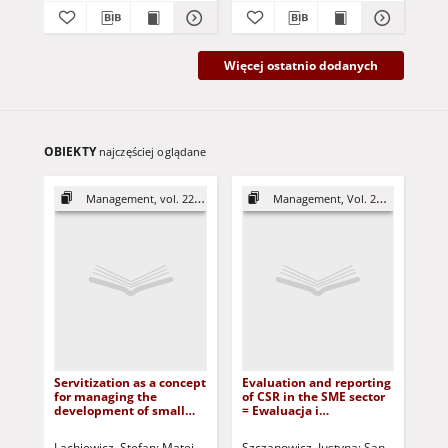
Więcej ostatnio dodanych
OBIEKTY
najczęściej oglądane
Management, vol. 22 (2018)
Management, Vol. 20 (2016)
Servitization as a concept
Evaluation and reporting
Eff
for managing the
of CSR in the SME sector
in
development of small
= Ewaluacja i
su
and medium-sized
raportowanie CSR w
dev
enterprises =
sektorze MŚP
co
Lachiewicz, Stefan
Matejun, Marek
Szczanowicz, Justyna
Pietras, Paweł
Szczepańczyk, Maci
Saniuk, Sebast
Zió