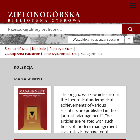
Wyszukiwanie zaawansowane
?
Strona główna
|
Kolekcje
|
Repozytorium
|
Czasopisma naukowe i serie wydawnicze UZ
|
Management
KOLEKCJA
MANAGEMENT
The originalworkswhichconcern
the theoretical andempirical
achievements of various
scientists are published in the
journal "Management". The
articles are related with such
fields of modern management
as: strategic management,
regional marketing, human