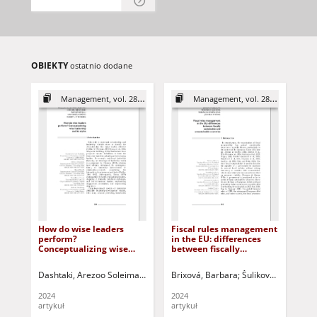
OBIEKTY
ostatnio dodane
Management, vol. 28 (2024)
Management, vol. 28 (2024)
How do wise leaders
Fiscal rules management
On
perform?
in the EU: differences
un
Conceptualizing wise
between fiscally
bus
leadership and its styles
sustainable and
co
unsustainable countries
em
Dashtaki, Arezoo Soleimani
Eskandari, Hossein
Brixová, Barbara
Borjali, Ahmad
Šuliková, Veronika
Oreyz
Lem
2024
2024
202
artykuł
artykuł
art