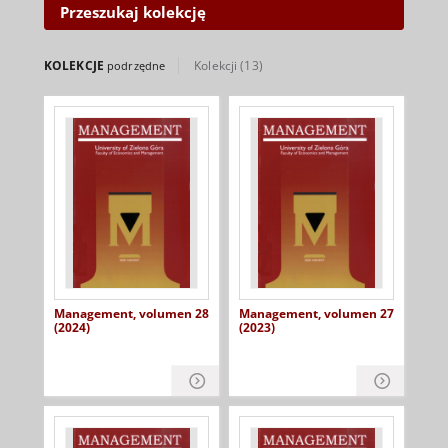
resource management,change
Przeszukaj kolekcję
management, innovativeness
ofemployees as well as finance,
production andenvironment
KOLEKCJE
Kolekcji (13)
podrzędne
management.These works
alsopresent the new
applications of information
technologies in the
management process.
ISSN 1429-9321
Strona Redakcji
Management, volumen 28
Management, volumen 27
(2024)
(2023)