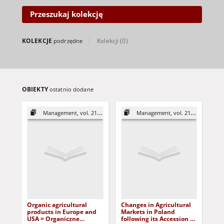
regional marketing, human
resource management,change
Przeszukaj kolekcję
management, innovativeness
ofemployees as well as finance,
production andenvironment
KOLEKCJE
Kolekcji (0)
podrzędne
management.These works
alsopresent the new
applications of information
technologies in the
management process.
ISSN 1429-9321
OBIEKTY
ostatnio dodane
Strona Redakcji
Management, vol. 21 (2017)
Management, vol. 21 (2017)
Organic agricultural
Changes in Agricultural
Uk
products in Europe and
Markets in Poland
Pol
USA = Organiczne
following its Accession to
str