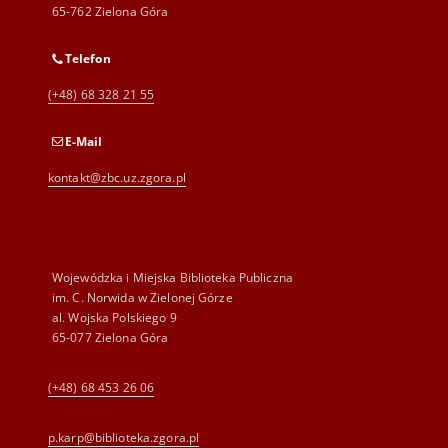
65-762 Zielona Góra
Telefon
(+48) 68 328 21 55
E-Mail
kontakt@zbc.uz.zgora.pl
Wojewódzka i Miejska Biblioteka Publiczna
im. C. Norwida w Zielonej Górze
al. Wojska Polskiego 9
65-077 Zielona Góra
(+48) 68 453 26 06
p.karp@biblioteka.zgora.pl