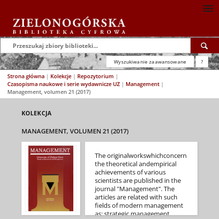
Wyszukiwanie zaawansowane
?
Strona główna
|
Kolekcje
|
Repozytorium
|
Czasopisma naukowe i serie wydawnicze UZ
|
Management
|
Management, volumen 21 (2017)
KOLEKCJA
MANAGEMENT, VOLUMEN 21 (2017)
The originalworkswhichconcern
the theoretical andempirical
achievements of various
scientists are published in the
journal "Management". The
articles are related with such
fields of modern management
as: strategic management,