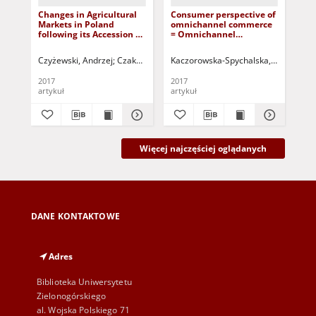
Changes in Agricultural
Consumer perspective of
Cra
Markets in Poland
omnichannel commerce
to
following its Accession to
= Omnichannel
cas
the European Union =
commerce z punktu
isl
Zmiany na rynkach
widzenia konsumenta
Wio
Czyżewski, Andrzej
Czakowski, Dariusz
Kaczorowska-Spychalska, Dominika
Moczulska, Marta - red.
Presto
Hie
rolnych w Polsce po
roz
akcesji do Unii
st
2017
2017
201
Europejskiej
wy
artykuł
artykuł
art
Wi
Więcej najczęściej oglądanych
DANE KONTAKTOWE
Adres
Biblioteka Uniwersytetu
Zielonogórskiego
al. Wojska Polskiego 71