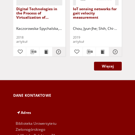
Digital Technologies in
IoT sensing networks for
Edg
the Process of
gait velocity
en
Virtualization of
measurement
mon
Consumer Behaviour -
det
Awareness of New
des
Kaczorowska-Spychalska, Dominika
Chou, Jyun-Jhe
Moczulska, Marta - red.
Shih, Chi-Sheng
Preston, P
Wang
Wa
Technologies =
Technologie cyfrowe w
2018
2019
202
procesie wirtualizacji
artykuł
artykuł
art
zachowań konsumentów
Więcej
DANE KONTAKTOWE
Adres
Biblioteka Uniwersytetu
Zielonogórskiego