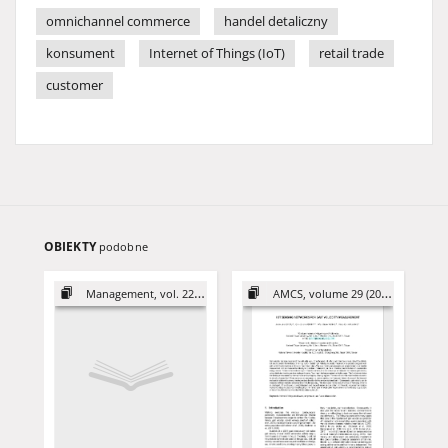
omnichannel commerce
handel detaliczny
konsument
Internet of Things (IoT)
retail trade
customer
OBIEKTY
podobne
Management, vol. 22 (2018)
AMCS, volume 29 (2019)