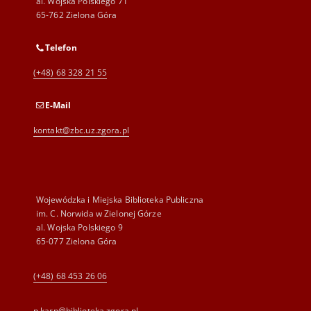
al. Wojska Polskiego 71
65-762 Zielona Góra
Telefon
(+48) 68 328 21 55
E-Mail
kontakt@zbc.uz.zgora.pl
Wojewódzka i Miejska Biblioteka Publiczna
im. C. Norwida w Zielonej Górze
al. Wojska Polskiego 9
65-077 Zielona Góra
(+48) 68 453 26 06
p.karp@biblioteka.zgora.pl