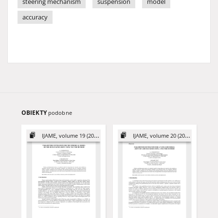
steering mechanism
suspension
model
accuracy
OBIEKTY
podobne
IJAME, volume 19 (2014)
IJAME, volume 20 (2015)