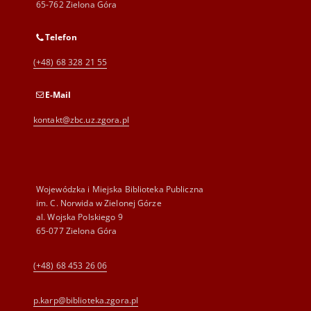
65-762 Zielona Góra
Telefon
(+48) 68 328 21 55
E-Mail
kontakt@zbc.uz.zgora.pl
Wojewódzka i Miejska Biblioteka Publiczna
im. C. Norwida w Zielonej Górze
al. Wojska Polskiego 9
65-077 Zielona Góra
(+48) 68 453 26 06
p.karp@biblioteka.zgora.pl