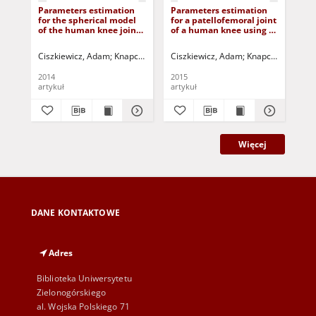
Parameters estimation
Parameters estimation
Fuz
for the spherical model
for a patellofemoral joint
act
of the human knee joint
of a human knee using a
sy
using vector method
vector method
hyd
Ciszkiewicz, Adam
Knapczyk, Józef
Ciszkiewicz, Adam
Jurczak, Paweł - red.
Knapczyk, Józef
Al-
J
2014
2015
202
artykuł
artykuł
art
Więcej
DANE KONTAKTOWE
Adres
Biblioteka Uniwersytetu
Zielonogórskiego
al. Wojska Polskiego 71