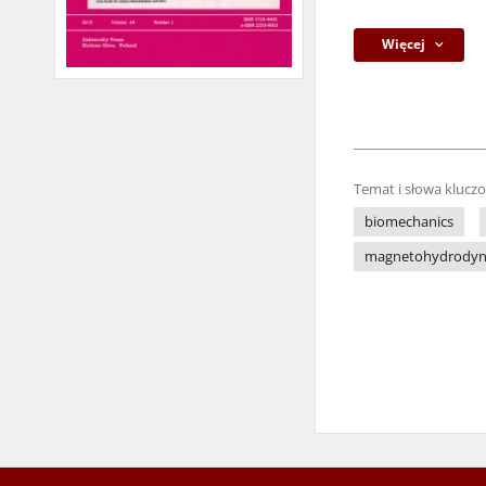
Więcej
Temat i słowa klucz
biomechanics
magnetohydrodyn