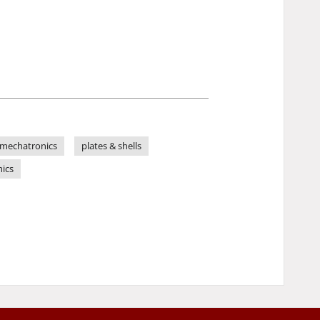
mechatronics
plates & shells
mics