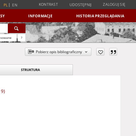
KONTRAST
ZALOGUJ SIĘ
UDOSTĘPNIJ
PL
EN
SY
INFORMACJE
HISTORIA PRZEGLĄDANIA
nsowane
?
Pobierz opis bibliograficzny
STRUKTURA
19)