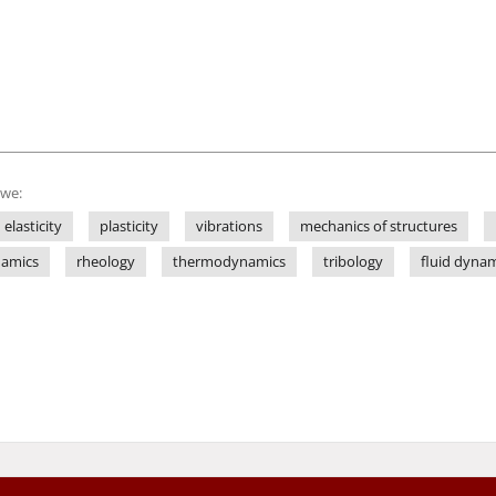
owe:
elasticity
plasticity
vibrations
mechanics of structures
amics
rheology
thermodynamics
tribology
fluid dyna