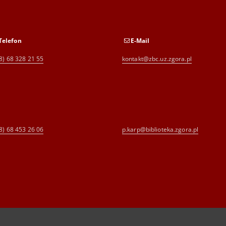
Telefon
E-Mail
8) 68 328 21 55
kontakt@zbc.uz.zgora.pl
8) 68 453 26 06
p.karp@biblioteka.zgora.pl