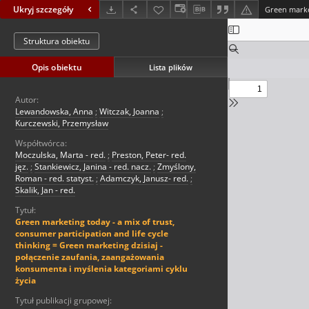
Ukryj szczegóły
Struktura obiektu
Opis obiektu
Lista plików
Autor:
Lewandowska, Anna
;
Witczak, Joanna
;
Kurczewski, Przemysław
Współtwórca:
Moczulska, Marta - red.
;
Preston, Peter- red.
jęz.
;
Stankiewicz, Janina - red. nacz.
;
Zmyślony,
Roman - red. statyst.
;
Adamczyk, Janusz- red.
;
Skalik, Jan - red.
Tytuł:
Green marketing today - a mix of trust,
consumer participation and life cycle
thinking = Green marketing dzisiaj -
połączenie zaufania, zaangażowania
konsumenta i myślenia kategoriami cyklu
życia
Tytuł publikacji grupowej: