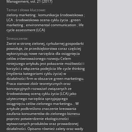
Management, vol. 21 (2017)
Temat i słowa kluczowe:
zielony marketing
;
komunikacja środowiskowa
;
LCA
;
środowiskowa ocena cyklu życia
;
green
marketing
;
environmental communication
;
life
cycle assessment (LCA)
Streszczenie:
Zwrot w stronę zielonej, cyrkularnej gospodarki
powoduje, że przedsiębiorstwa coraz częściej
wykorzystują nowe narzędzia dla osiągnięcia
celów zrównoważonego rozwoju Celem
niniejszego artykułu jest pokazanie możliwości i
korzyści z włączenia podejścia life cycle thinking
(myślenia kategoriami cyklu życia) w
działalności firm w obszarze green marketingu.
Praca stanowi zbiór teoretycznych oraz
koncepcyjnych rozważań związanych ze
środowiskową oceną cyklu życia (LCA) jako
użytecznego narzędzia sprzyjającego
osiągnięciu celów zielonego marketingu.
;
W
artykule podkreślono znaczenie kreowania
zaufania konsumentów do zielonego biznesu
poprzez potwierdzenie ekologiczności
wytwarzanych produktów oraz prowadzonej
działalności. Opisano również zalety oraz wady