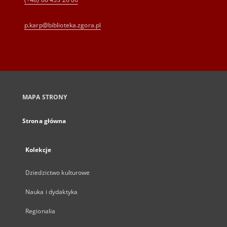
p.karp@biblioteka.zgora.pl
MAPA STRONY
Strona główna
Kolekcje
Dziedzictwo kulturowe
Nauka i dydaktyka
Regionalia