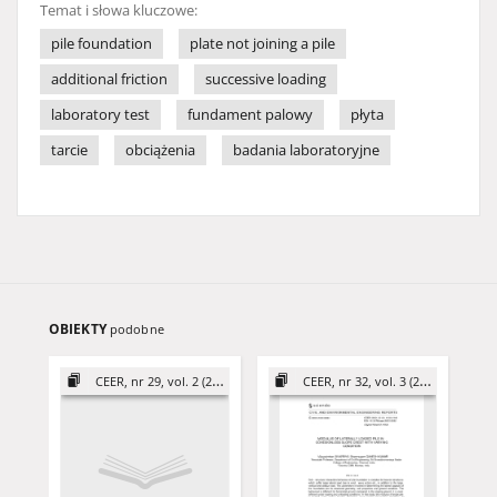
Temat i słowa kluczowe:
pile foundation
plate not joining a pile
additional friction
successive loading
laboratory test
fundament palowy
płyta
tarcie
obciążenia
badania laboratoryjne
OBIEKTY
podobne
CEER, nr 29, vol. 2 (2019)
CEER, nr 32, vol. 3 (2022)