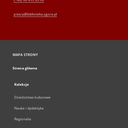
p.karp@biblioteka.zgora.pl
MAPA STRONY
Strona główna
Kolekcje
Dziedzictwo kulturowe
Nauka i dydaktyka
Regionalia