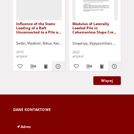
Influence of the Static
Modulus of Laterally
Lab
Loading of a Raft
Loaded Pile in
toe
Unconnected to a Pile on
Cohesionless Slope Crest
sta
the Pile Displacements
with Varying Condition
dif
Tested in Field
Bad
Sedin, Vladimir
Bikus, Kateryna
Kovba, Vladyslav
Sivapriya, Vijayasimhan
Kononov, Denys
Ganesh, K
Zahi
Żar
Conditions
op
na
2019
2022
201
pr
artykuł
artykuł
art
sta
pr
ró
Więcej
DANE KONTAKTOWE
Adres