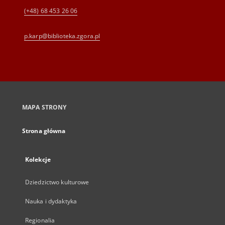
(+48) 68 453 26 06
p.karp@biblioteka.zgora.pl
MAPA STRONY
Strona główna
Kolekcje
Dziedzictwo kulturowe
Nauka i dydaktyka
Regionalia