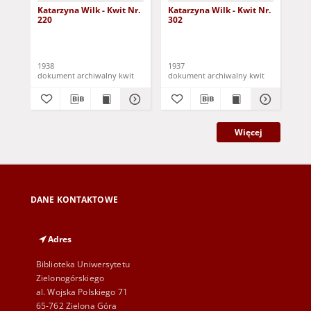
Katarzyna Wilk - Kwit Nr.
Katarzyna Wilk - Kwit Nr.
Kat
220
302
37
1938
1937
193
dokument archiwalny kwit
dokument archiwalny kwit
Więcej
DANE KONTAKTOWE
Adres
Biblioteka Uniwersytetu
Zielonogórskiego
al. Wojska Polskiego 71
65-762 Zielona Góra