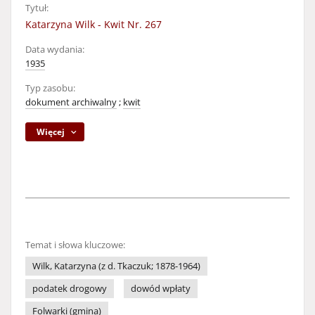
Tytuł:
Katarzyna Wilk - Kwit Nr. 267
Data wydania:
1935
Typ zasobu:
dokument archiwalny
;
kwit
Więcej
Temat i słowa kluczowe:
Wilk, Katarzyna (z d. Tkaczuk; 1878-1964)
podatek drogowy
dowód wpłaty
Folwarki (gmina)