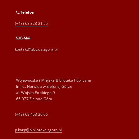
Telefon
(+48) 68 328 21 55
E-Mail
kontakt@zbc.uz.zgora.pl
Wojewódzka i Miejska Biblioteka Publiczna
im. C. Norwida w Zielonej Górze
al. Wojska Polskiego 9
65-077 Zielona Góra
(+48) 68 453 26 06
p.karp@biblioteka.zgora.pl