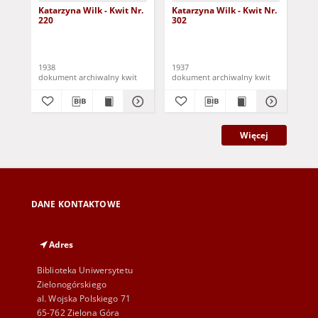
Katarzyna Wilk - Kwit Nr.
Katarzyna Wilk - Kwit Nr.
Kat
220
302
21
1938
1937
193
dokument archiwalny kwit
dokument archiwalny kwit
Więcej
DANE KONTAKTOWE
Adres
Biblioteka Uniwersytetu
Zielonogórskiego
al. Wojska Polskiego 71
65-762 Zielona Góra