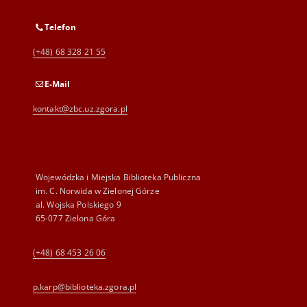
Telefon
(+48) 68 328 21 55
E-Mail
kontakt@zbc.uz.zgora.pl
Wojewódzka i Miejska Biblioteka Publiczna
im. C. Norwida w Zielonej Górze
al. Wojska Polskiego 9
65-077 Zielona Góra
(+48) 68 453 26 06
p.karp@biblioteka.zgora.pl