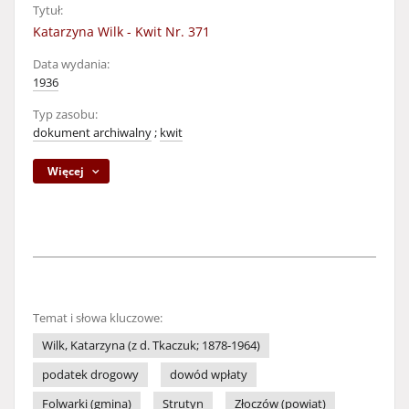
Tytuł:
Katarzyna Wilk - Kwit Nr. 371
Data wydania:
1936
Typ zasobu:
dokument archiwalny
;
kwit
Więcej
Temat i słowa kluczowe:
Wilk, Katarzyna (z d. Tkaczuk; 1878-1964)
podatek drogowy
dowód wpłaty
Folwarki (gmina)
Strutyn
Złoczów (powiat)