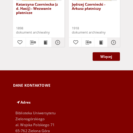
Katarzyna Czerniecka (z
Jędrzej Czerniecki -
Kat
d. Hasij) - Wezwanie
Arkusz płatniczy
d. 
płatnicze
i s
1898
1918
189
dokument archiwalny
dokument archiwalny
dok
Więcej
DANE KONTAKTOWE
Adres
Biblioteka Uniwersytetu
Zielonogórskiego
al. Wojska Polskiego 71
65-762 Zielona Góra