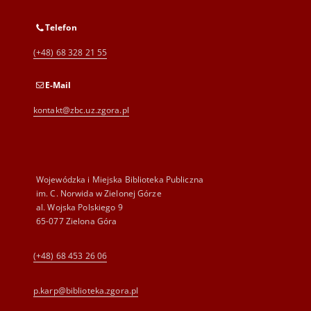
Telefon
(+48) 68 328 21 55
E-Mail
kontakt@zbc.uz.zgora.pl
Wojewódzka i Miejska Biblioteka Publiczna
im. C. Norwida w Zielonej Górze
al. Wojska Polskiego 9
65-077 Zielona Góra
(+48) 68 453 26 06
p.karp@biblioteka.zgora.pl