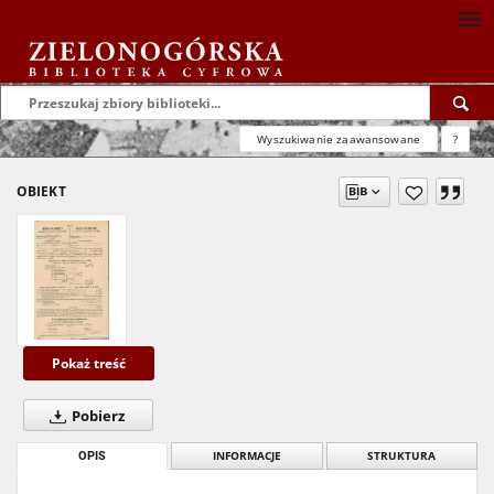
Wyszukiwanie zaawansowane
?
OBIEKT
Pokaż treść
Pobierz
OPIS
INFORMACJE
STRUKTURA