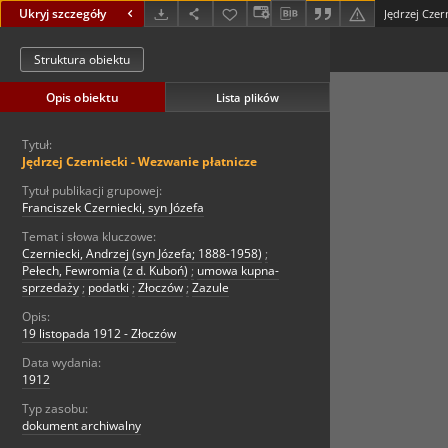
Ukryj szczegóły
Jędrzej Czer
Struktura obiektu
Opis obiektu
Lista plików
Tytuł:
Jędrzej Czerniecki - Wezwanie płatnicze
Tytuł publikacji grupowej:
Franciszek Czerniecki, syn Józefa
Temat i słowa kluczowe:
Czerniecki, Andrzej (syn Józefa; 1888-1958)
;
Pełech, Fewromia (z d. Kuboń)
;
umowa kupna-
sprzedaży
;
podatki
;
Złoczów
;
Zazule
Opis:
19 listopada 1912 - Złoczów
Data wydania:
1912
Typ zasobu:
dokument archiwalny