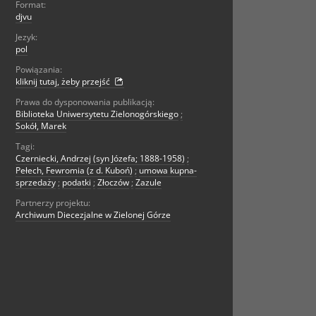
Format:
djvu
Jezyk:
pol
Powiązania:
kliknij tutaj, żeby przejść
Prawa do dysponowania publikacją:
Biblioteka Uniwersytetu Zielonogórskiego
;
Sokół, Marek
Tagi:
Czerniecki, Andrzej (syn Józefa; 1888-1958)
;
Pełech, Fewromia (z d. Kuboń)
;
umowa kupna-
sprzedaży
;
podatki
;
Złoczów
;
Zazule
Partnerzy projektu:
Archiwum Diecezjalne w Zielonej Górze