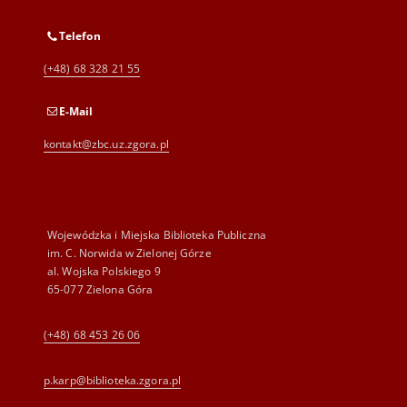
Telefon
(+48) 68 328 21 55
E-Mail
kontakt@zbc.uz.zgora.pl
Wojewódzka i Miejska Biblioteka Publiczna
im. C. Norwida w Zielonej Górze
al. Wojska Polskiego 9
65-077 Zielona Góra
(+48) 68 453 26 06
p.karp@biblioteka.zgora.pl