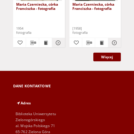
Maria Czerniecka, córka
Maria Czerniecka, córka
Ant
Franciszka - fotografia
Franciszka - fotografia
1954
[1958]
[19
fotografia
fotografia
fot
Więcej
DANE KONTAKTOWE
Adres
Biblioteka Uniwersytetu
Zielonogórskiego
al. Wojska Polskiego 71
65-762 Zielona Góra