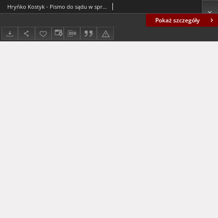
Hryńko Kostyk - Pismo do sądu w sprawie zmiany właściciela gruntu
Pokaż szczegóły