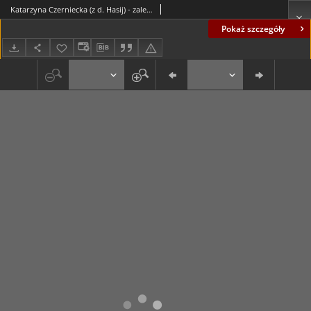
Katarzyna Czerniecka (z d. Hasij) - zalecenia okulisty
Pokaż szczegóły