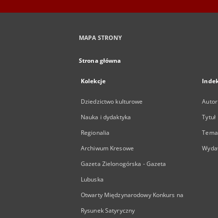
MAPA STRONY
Strona główna
Kolekcje
Inde
Dziedzictwo kulturowe
Autor
Nauka i dydaktyka
Tytuł
Regionalia
Temat
Archiwum Kresowe
Wyda
Gazeta Zielonogórska - Gazeta
Lubuska
Otwarty Międzynarodowy Konkurs na
Rysunek Satyryczny