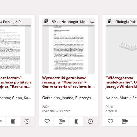
ia Polska, z. 9
50 lat zielonogórskiej polonistyki
Filologia Polsk
ost factum".
Wyznaczniki gatunkowe
"Włóczęgostwo
ąclecia po latach
recenzji w "Monitorze" =
intelektualne". O
ojnar, "Rzeka ma
Genre criteria of reviews in
Jerzego Winiarsk
ę. Nowa Sól i
"Monitor"
przestrzeni kult
 roku") -
poezji polskiej (
Joanna
Gieba, Kamila (1984 -) - red.
Gorzelana, Joanna
Rostkowska-Biszczanik, Kaja - red.
Ruszczyńska, Marta - red. nauk.
Nalepa, Marek
Kaczor, M
Pał
Sz
antropologiczne 
dawnych i współc
2024
2018
Studia i szkice" -
rozdział w książce
artykuł