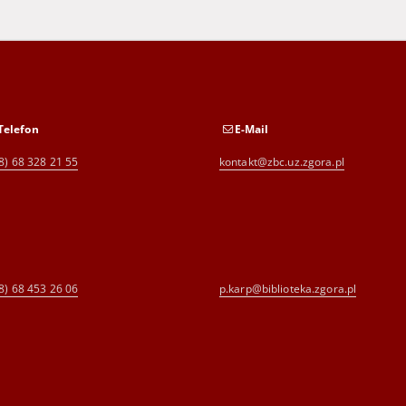
Telefon
E-Mail
8) 68 328 21 55
kontakt@zbc.uz.zgora.pl
8) 68 453 26 06
p.karp@biblioteka.zgora.pl