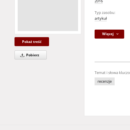
2016
Typ zasobu:
artykuł
Więcej
Pokaż treść
Pobierz
Temat i słowa klucz
recenzje