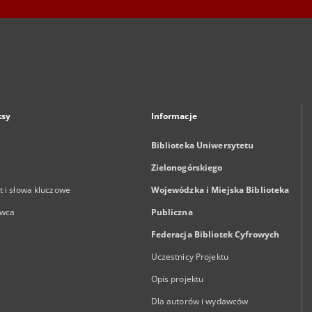
ksy
Informacje
Biblioteka Uniwersytetu
Zielonogórskiego
 i słowa kluczowe
Wojewódzka i Miejska Biblioteka
wca
Publiczna
Federacja Bibliotek Cyfrowych
Uczestnicy Projektu
Opis projektu
Dla autorów i wydawców