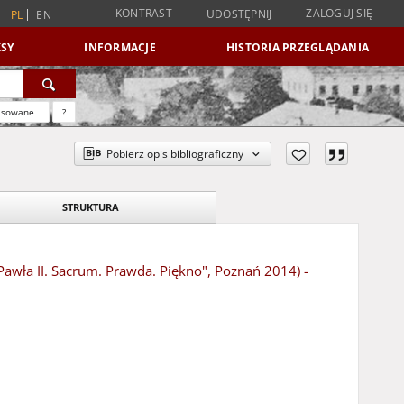
KONTRAST
ZALOGUJ SIĘ
UDOSTĘPNIJ
PL
EN
SY
INFORMACJE
HISTORIA PRZEGLĄDANIA
nsowane
?
Pobierz opis bibliograficzny
STRUKTURA
 Pawła II. Sacrum. Prawda. Piękno", Poznań 2014) -