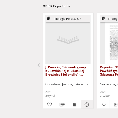
OBIEKTY
podobne
Filologia Polska, z. 7
Filolog
J. Parecka, "Słownik gwary
Reportaż "P
bukowińskiej z lubuskiej
Powódź tysi
Brzeźnicy i jej okolic" -
(Mateusz P
recenzja
zawsze racj
powódź 1997
Gorzelana, Joanna
Sztyber, Radosław - red. nacz.
Gorzelana, 
recenzja
2021
2023
artykuł
artykuł