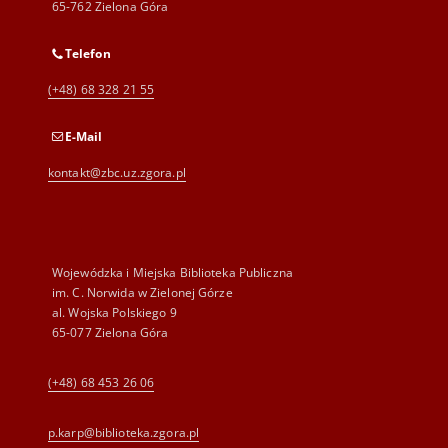
65-762 Zielona Góra
Telefon
(+48) 68 328 21 55
E-Mail
kontakt@zbc.uz.zgora.pl
Wojewódzka i Miejska Biblioteka Publiczna
im. C. Norwida w Zielonej Górze
al. Wojska Polskiego 9
65-077 Zielona Góra
(+48) 68 453 26 06
p.karp@biblioteka.zgora.pl