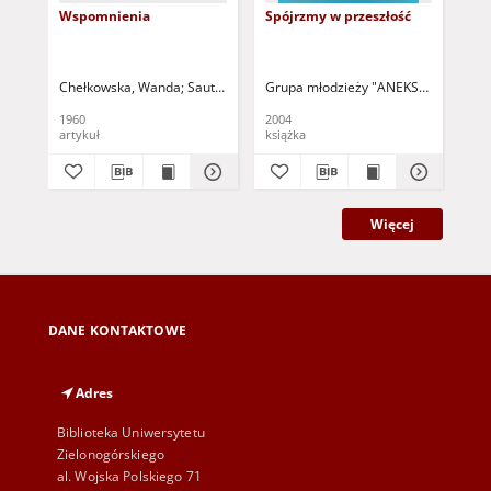
Wspomnienia
Spójrzmy w przeszłość
Mo
Chełkowska, Wanda
Sauter, Wiesław (1905-1996) - red.
Grupa młodzieży "ANEKS" przy Szkole
Obs
1960
2004
195
artykuł
książka
art
Więcej
DANE KONTAKTOWE
Adres
Biblioteka Uniwersytetu
Zielonogórskiego
al. Wojska Polskiego 71