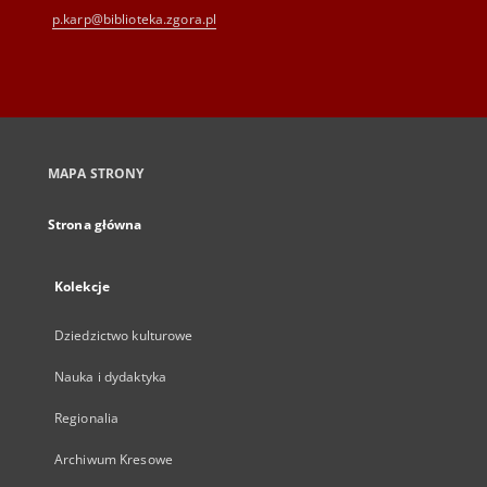
p.karp@biblioteka.zgora.pl
MAPA STRONY
Strona główna
Kolekcje
Dziedzictwo kulturowe
Nauka i dydaktyka
Regionalia
Archiwum Kresowe