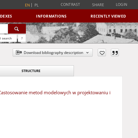
CONTRAST
LOGIN
SHARE
EN
PL
NDEXES
INFORMATIONS
RECENTLY VIEWED
 search
?
Download bibliography description
STRUCTURE
 = Zastosowanie metod modelowych w projektowaniu i