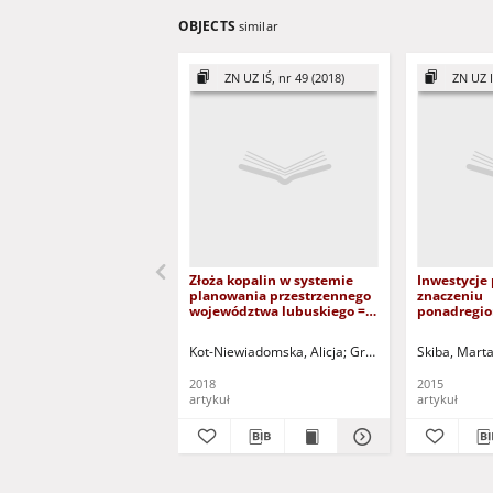
OBJECTS
similar
ZN UZ IŚ, nr 49 (2018)
ZN UZ I
Złoża kopalin w systemie
Inwestycje
planowania przestrzennego
znaczeniu
województwa lubuskiego =
ponadregi
Minerals deposits in spatial
planistycz
planning system of
dokumentac
Kot-Niewiadomska, Alicja
Greinert, Andrzej - red.
Skiba, Mart
Lubuskie Voivodeship
wojewódzki
production
2018
2015
supraregio
artykuł
artykuł
national a
documents 