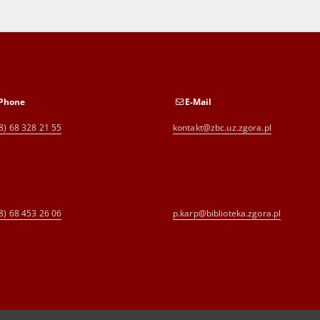
Phone
E-Mail
8) 68 328 21 55
kontakt@zbc.uz.zgora.pl
8) 68 453 26 06
p.karp@biblioteka.zgora.pl