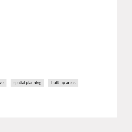
we
spatial planning
built-up areas