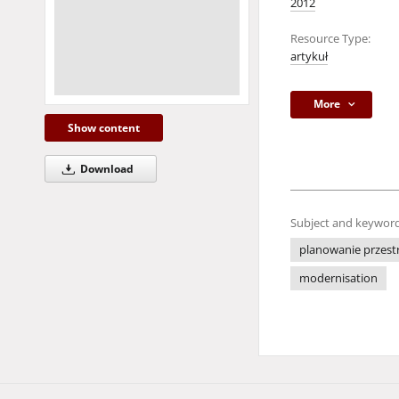
2012
Resource Type:
artykuł
More
Show content
Download
Subject and keyword
planowanie przest
modernisation