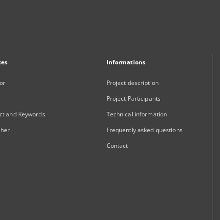
xes
Informations
or
Project description
Project Participants
ct and Keywords
Technical information
sher
Frequently asked questions
Contact