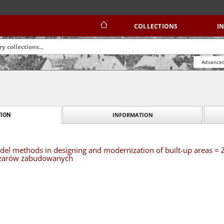
COLLECTIONS
I
Advanced
INFORMATION
ION
odel methods in designing and modernization of built-up areas
szarów zabudowanych