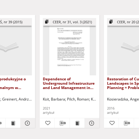
Ś, nr 39 (2015)
CEER, nr 31, vol. 3 (2021)
CEER, nr 20 (
 produkcyjne o
Dependence of
Restoration of Cu
Underground Infrastructure
Landscapes in Sp
onalnym w
and Land Management in
Planning = Prob
nych
Urbanized Areas
rewaloryzacji kr
h krajowych i
kulturowego w p
a
Greinert, Andrzej - red.
Ksit, Barbara
Pilch, Roman
Kuczyński, Tadeusz - red.
Kosieradzka, Ange
ch = The
przestrzennym
 investments of
2021
2016
nal importance in
artykuł
artykuł
nd voivodship
of planning