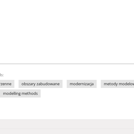
s:
rzenne
obszary zabudowane
modernizacja
metody modelo
modelling methods