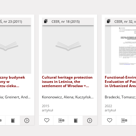
Ś, nr 23 (2011)
CEER, nr 18 (2015)
CEER, nr 32, v
czny budynek
Cultural heritage protection
Functional-Envi
nny w
issues in Leśnica, the
Evaluation of Po
zu cieku
settlement of Wrocław =
in Urbanized Area
Modern family
Problemy ochrony
Case Study of Gl
ological macro-
dziedzictwa kulturowego
ia
Greinert, Andrzej - red.
Kononowicz, Alena
Kuczyński, Tadeusz - red.
Bradecki, Tomasz
f watercourse
osiedla Leśnica we
Wrocławiu
2015
2022
artykuł
artykuł