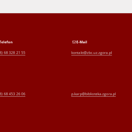
Telefon
E-Mail
8) 68 328 21 55
kontakt@zbc.uz.zgora.pl
8) 68 453 26 06
p.karp@biblioteka.zgora.pl