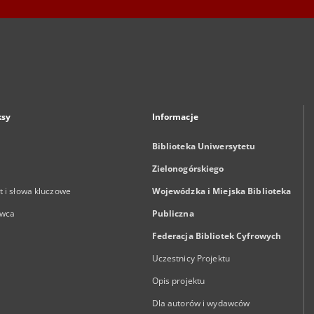
ksy
Informacje
Biblioteka Uniwersytetu
Zielonogórskiego
 i słowa kluczowe
Wojewódzka i Miejska Biblioteka
wca
Publiczna
Federacja Bibliotek Cyfrowych
Uczestnicy Projektu
Opis projektu
Dla autorów i wydawców