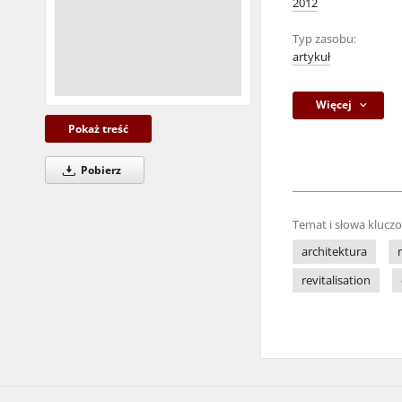
2012
Typ zasobu:
artykuł
Więcej
Pokaż treść
Pobierz
Temat i słowa klucz
architektura
revitalisation