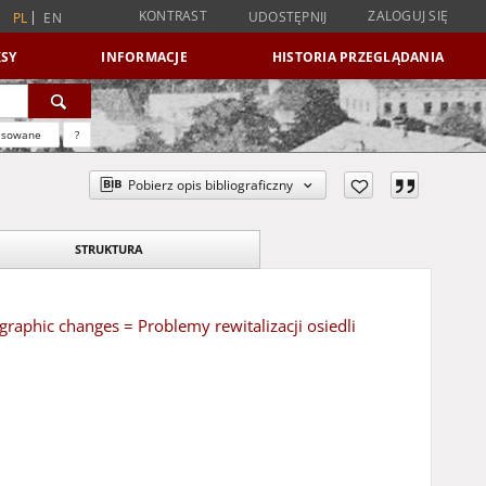
KONTRAST
ZALOGUJ SIĘ
UDOSTĘPNIJ
PL
EN
SY
INFORMACJE
HISTORIA PRZEGLĄDANIA
nsowane
?
Pobierz opis bibliograficzny
STRUKTURA
graphic changes = Problemy rewitalizacji osiedli