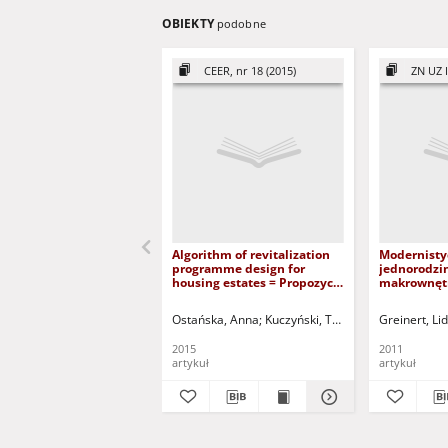
OBIEKTY
podobne
CEER, nr 18 (2015)
ZN UZ I
Algorithm of revitalization
Modernisty
programme design for
jednorodzi
housing estates = Propozycja
makrownętr
algorytmu programu
wodnego = 
rewitalizacji dla osiedli
house in ec
Ostańska, Anna
Kuczyński, Tadeusz - red.
Greinert, Lid
mieszkaniowych
structure o
2015
2011
artykuł
artykuł