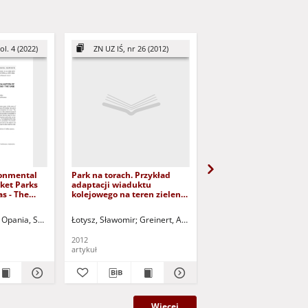
ol. 4 (2022)
ZN UZ IŚ, nr 26 (2012)
ZN UZ IŚ, nr 30 (2013
ronmental
Park na torach. Przykład
Zielone molo. Rewitali
cket Parks
adaptacji wiaduktu
dawnego nabrzeża
s - The
kolejowego na teren zieleni
portowego na park miej
iwice
= Re-using old railway
Green waterfront.
viaduct as a city park
Redevelopment of an o
Opania, Szymon
Kuczyński, Tadeusz - red.
Łotysz, Sławomir
Greinert, Andrzej - red.
Łotysz, Sławomir
Greiner
pier into a city park
2012
2013
artykuł
artykuł
Więcej