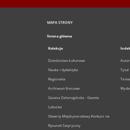
MAPA STRONY
Strona główna
Kolekcje
Inde
Dziedzictwo kulturowe
Autor
Nauka i dydaktyka
Tytuł
Regionalia
Temat
Archiwum Kresowe
Wyda
Gazeta Zielonogórska - Gazeta
Lubuska
Otwarty Międzynarodowy Konkurs na
Rysunek Satyryczny