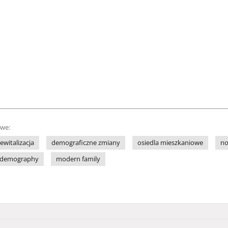
owe:
rewitalizacja
demograficzne zmiany
osiedla mieszkaniowe
no
demography
modern family