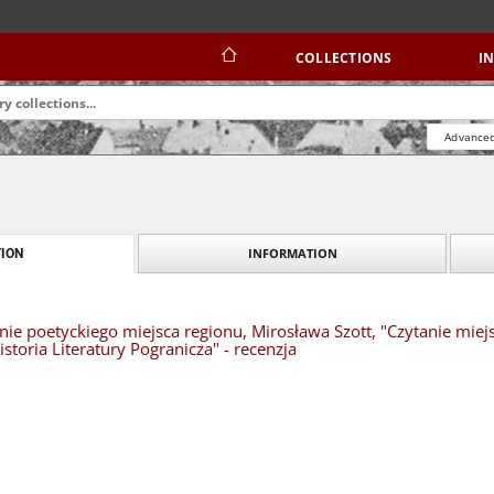
COLLECTIONS
I
Advanced
INFORMATION
ION
nie poetyckiego miejsca regionu, Mirosława Szott, "Czytanie miej
Historia Literatury Pogranicza" - recenzja