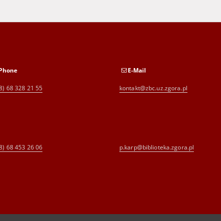
Phone
E-Mail
8) 68 328 21 55
kontakt@zbc.uz.zgora.pl
8) 68 453 26 06
p.karp@biblioteka.zgora.pl