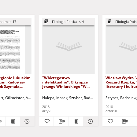
ium, t. 17
Filologia Polska, z. 4
Filologia Polsk
egionie lubuskim
"Włóczęgostwo
Wiesław Wydra, 
kim. Radosław
intelektualne". O książce
Ryszard Rzepka, 
ek Szymala,
Jerzego Winiarskiego "W
literatury i kultu
 i Ziemia
przestrzeni kulturowej
staropolskiej. St
filmach polskich
poezji polskiej (pejzaże
książkach i tekst
rt
Gillmeister, Andrzej - red.
Nalepa, Marek
Sztyber, Radosław - red. nacz.
Sztyber, Radosław
u - recenzja
antropologiczne z wieków
recenzja
dawnych i współczesne).
2018
2018
Studia i szkice" - recenzja
artykuł
artykuł