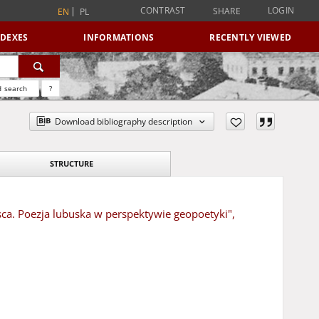
CONTRAST
LOGIN
SHARE
EN
PL
NDEXES
INFORMATIONS
RECENTLY VIEWED
 search
?
Download bibliography description
STRUCTURE
sca. Poezja lubuska w perspektywie geopoetyki",