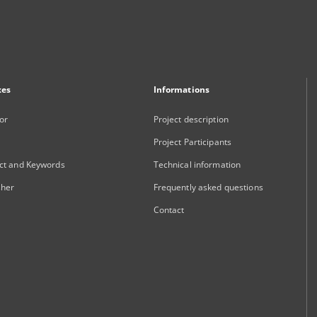
xes
Informations
or
Project description
Project Participants
ct and Keywords
Technical information
sher
Frequently asked questions
Contact