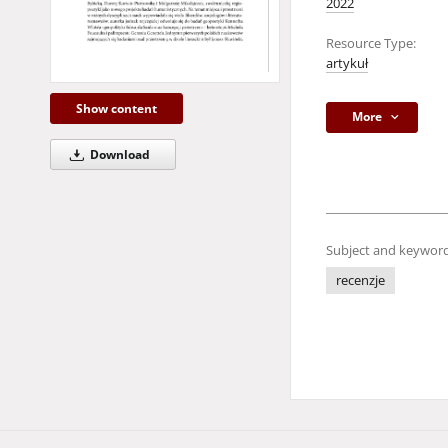
2022
Resource Type:
artykuł
Show content
More
Download
Subject and keyword
recenzje