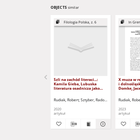
OBJECTS
similar
Filologia Polska, z. 6
In Grem
Szli na zachód literaci...:
X muza w r
Kamila Gieba, Lubuska
i dolnośląs
literatura osadnicza jako
Domke, Jac
narracja założycielska
Dolny Śląsk
regionu - recenzja
Lubuska w 
Rudiak, Robert
Sztyber, Radosław - red. nacz.
Rudiak, Robe
po 1945 rok
2020
2023
artykuł
artykuł