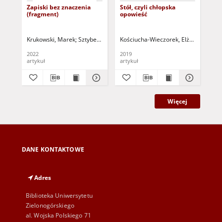
Zapiski bez znaczenia
Stół, czyli chłopska
Prz
(fragment)
opowieść
Krukowski, Marek
Sztyber, Radosław - red. nacz.
Kościucha-Wieczorek, Elżbieta
Sztyb
Der
2022
2019
201
artykuł
artykuł
art
Więcej
DANE KONTAKTOWE
Adres
Biblioteka Uniwersytetu
Zielonogórskiego
al. Wojska Polskiego 71