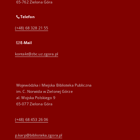
65-762 Zielona Góra
Telefon
(+48) 68 328 21 55
E-Mail
kontakt@zbc.uz.zgora.pl
Wojewódzka i Miejska Biblioteka Publiczna
im. C. Norwida w Zielonej Górze
al. Wojska Polskiego 9
65-077 Zielona Góra
(+48) 68 453 26 06
p.karp@biblioteka.zgora.pl