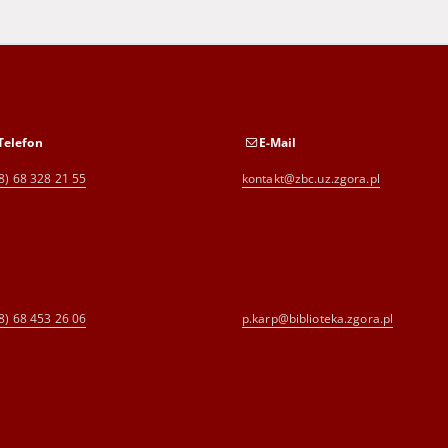
Telefon
E-Mail
8) 68 328 21 55
kontakt@zbc.uz.zgora.pl
8) 68 453 26 06
p.karp@biblioteka.zgora.pl