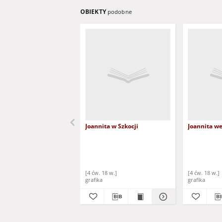
OBIEKTY
podobne
Joannita w Szkocji
Joannita w
[4 ćw. 18 w.]
[4 ćw. 18 w.]
grafika
grafika