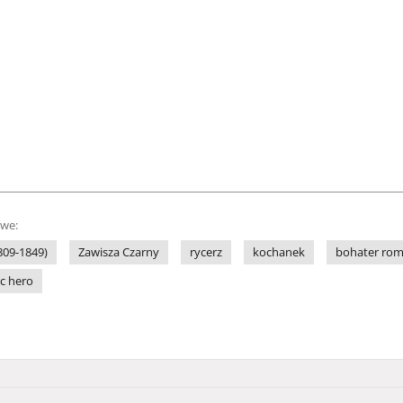
owe:
1809-1849)
Zawisza Czarny
rycerz
kochanek
bohater ro
c hero