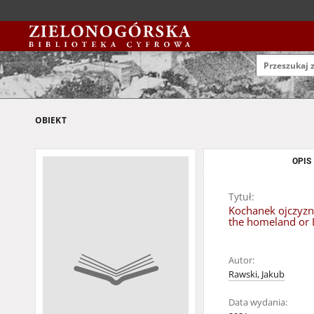
OBIEKT
OPIS
Tytuł:
Kochanek ojczyzn
the homeland or La
Autor:
Rawski, Jakub
Data wydania: