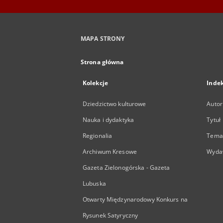
MAPA STRONY
Strona główna
Kolekcje
Inde
Dziedzictwo kulturowe
Autor
Nauka i dydaktyka
Tytuł
Regionalia
Temat
Archiwum Kresowe
Wyda
Gazeta Zielonogórska - Gazeta
Lubuska
Otwarty Międzynarodowy Konkurs na
Rysunek Satyryczny