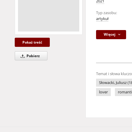
2021
Typ zasobu:
artykuł
Więcej
Pokaż treść
Pobierz
Temat i słowa klucz
Słowacki, Juliusz (
lover
romanti