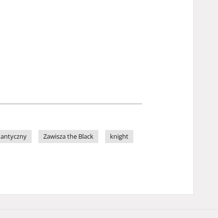
mantyczny
Zawisza the Black
knight