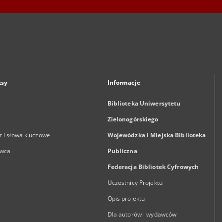
ksy
Informacje
Biblioteka Uniwersytetu
Zielonogórskiego
 i słowa kluczowe
Wojewódzka i Miejska Biblioteka
wca
Publiczna
Federacja Bibliotek Cyfrowych
Uczestnicy Projektu
Opis projektu
Dla autorów i wydawców