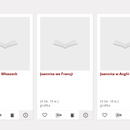
e Włoszech
Joannita we Francji
Joannita w Anglii
[4 ćw. 18 w.]
[4 ćw. 18 w.]
grafika
grafika