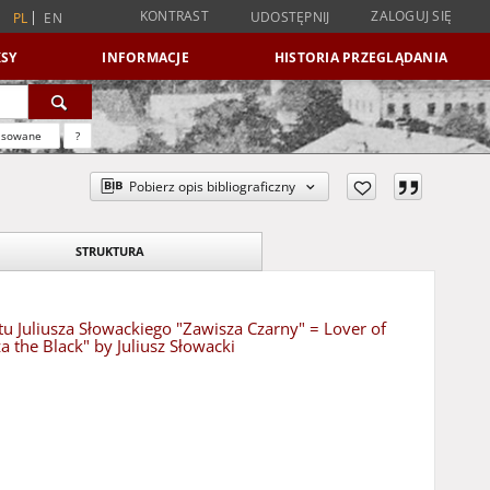
KONTRAST
ZALOGUJ SIĘ
UDOSTĘPNIJ
PL
EN
SY
INFORMACJE
HISTORIA PRZEGLĄDANIA
nsowane
?
Pobierz opis bibliograficzny
STRUKTURA
 Juliusza Słowackiego "Zawisza Czarny" = Lover of
a the Black" by Juliusz Słowacki