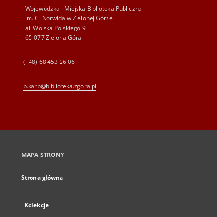
Wojewódzka i Miejska Biblioteka Publiczna
im. C. Norwida w Zielonej Górze
al. Wojska Polskiego 9
65-077 Zielona Góra
(+48) 68 453 26 06
p.karp@biblioteka.zgora.pl
MAPA STRONY
Strona główna
Kolekcje