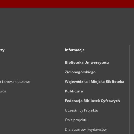
ksy
Informacje
Biblioteka Uniwersytetu
Zielonogórskiego
 i słowa kluczowe
Wojewódzka i Miejska Biblioteka
wca
Publiczna
Federacja Bibliotek Cyfrowych
Uczestnicy Projektu
Opis projektu
Dla autorów i wydawców