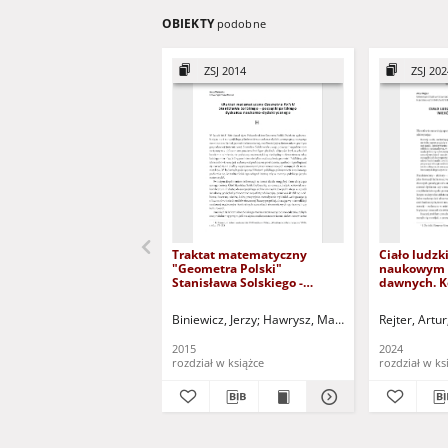
OBIEKTY
podobne
ZSJ 2014
ZSJ 202
Traktat matematyczny
Ciało ludzk
"Geometra Polski"
naukowym 
Stanisława Solskiego -
dawnych. K
początki polskiego dyskursu
human body 
naukowo-dydaktycznego =
discourse o
Biniewicz, Jerzy
Hawrysz, Magdalena - red. nauk.
Rejter, Artur
The Mathematical Treaty
Contexts
"Geometra Polski" by Solski
2015
2024
- the beginnings of Polish
rozdział w książce
rozdział w ks
scientific discourse