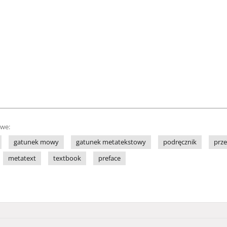
owe:
gatunek mowy
gatunek metatekstowy
podręcznik
prz
metatext
textbook
preface