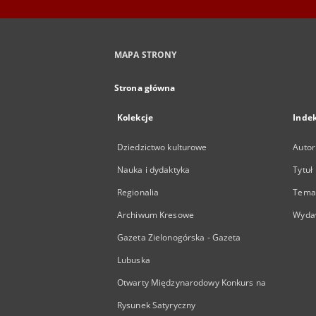
MAPA STRONY
Strona główna
Kolekcje
Inde
Dziedzictwo kulturowe
Autor
Nauka i dydaktyka
Tytuł
Regionalia
Temat
Archiwum Kresowe
Wyda
Gazeta Zielonogórska - Gazeta
Lubuska
Otwarty Międzynarodowy Konkurs na
Rysunek Satyryczny