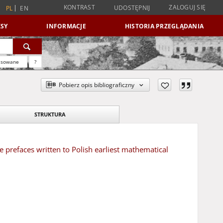
KONTRAST
ZALOGUJ SIĘ
UDOSTĘPNIJ
PL
EN
SY
INFORMACJE
HISTORIA PRZEGLĄDANIA
nsowane
?
Pobierz opis bibliograficzny
STRUKTURA
refaces written to Polish earliest mathematical