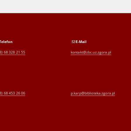
Telefon
E-Mail
8) 68 328 21 55
kontakt@zbc.uz.zgora.pl
8) 68 453 26 06
p.karp@biblioteka.zgora.pl