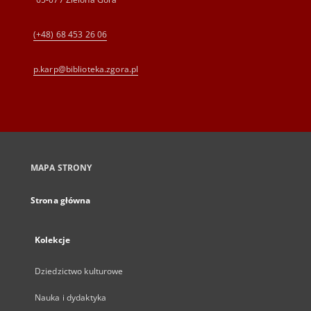
(+48) 68 453 26 06
p.karp@biblioteka.zgora.pl
MAPA STRONY
Strona główna
Kolekcje
Dziedzictwo kulturowe
Nauka i dydaktyka