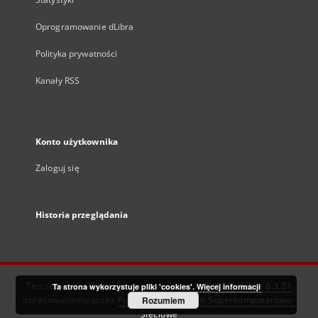
Oprogramowanie dLibra
Polityka prywatności
Kanały RSS
Konto użytkownika
Zaloguj się
Historia przeglądania
Ten serwis działa dzięki oprogramowaniu
DInGO dLibra 6.3.21
Ta strona wykorzystuje pliki 'cookies'.
Więcej informacji
opracowanemu przez
Poznańskie Centrum Superkomputerowo-
Rozumiem
Sieciowe