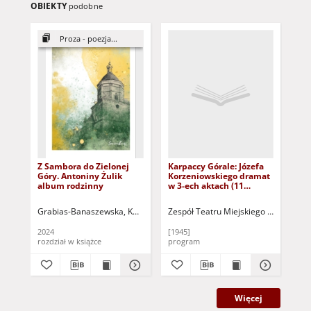
OBIEKTY
podobne
Proza - poezja...
Z Sambora do Zielonej
Karpaccy Górale: Józefa
Wu
Góry. Antoniny Żulik
Korzeniowskiego dramat
ko
album rodzinny
w 3-ech aktach (11
Kaz
scenach): premiera 15.
pre
XII. 1945 i niedziela 16.
nie
Grabias-Banaszewska, Katarzyna
Zespół Teatru Miejskiego w Zielonej
Węgorowska, Katarzyna - red. nauk.
Zes
XII. 1945 r.
2024
[1945]
[19
rozdział w książce
program
pr
Więcej