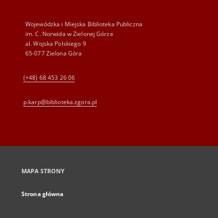
Wojewódzka i Miejska Biblioteka Publiczna
im. C. Norwida w Zielonej Górze
al. Wojska Polskiego 9
65-077 Zielona Góra
(+48) 68 453 26 06
p.karp@biblioteka.zgora.pl
MAPA STRONY
Strona główna