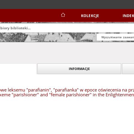
KOLEKCJE
INDEK
Wyszukiwanie zaawa
INFORMACJE
we leksemu "parafianin", "parafianka" w epoce oświecenia na pr
xeme "parishioner" and "female parishioner" in the Enlightenme