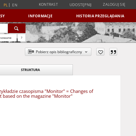
KONTRAST
ZALOGUJ SIĘ
UDOSTĘPNIJ
PL
EN
SY
INFORMACJE
HISTORIA PRZEGLĄDANIA
nsowane
?
Pobierz opis bibliograficzny
STRUKTURA
zykładzie czasopisma "Monitor" = Changes of
nt based on the magazine "Monitor"