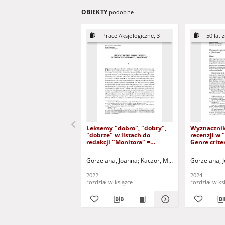
OBIEKTY
podobne
Prace Aksjologiczne, 3
50 lat zie
Leksemy "dobro", "dobry",
Wyznacznik
"dobrze" w listach do
recenzji w 
redakcji "Monitora" =
Genre criter
Lexemes "a good" (noun),
"Monitor"
"good" (adjective) and
Gorzelana, Joanna
Kaczor, Monika - red. nauk.
Gorzelana, 
Kł
"well" (adverbe) in letters to
the editorial office of
2022
2024
"Monitor"
rozdział w książce
rozdział w ks