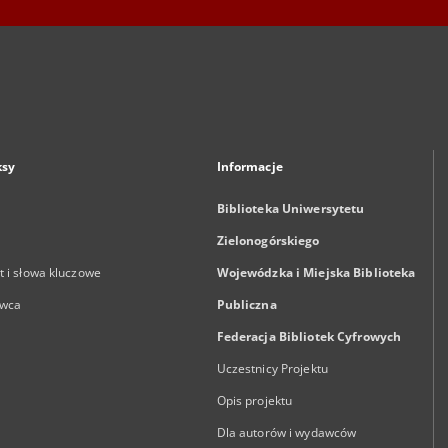
ksy
Informacje
Biblioteka Uniwersytetu
Zielonogórskiego
 i słowa kluczowe
Wojewódzka i Miejska Biblioteka
wca
Publiczna
Federacja Bibliotek Cyfrowych
Uczestnicy Projektu
Opis projektu
Dla autorów i wydawców