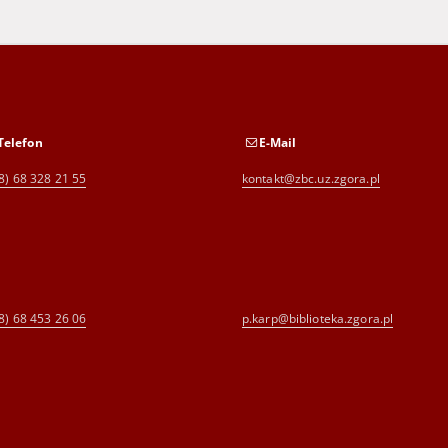
Telefon
E-Mail
8) 68 328 21 55
kontakt@zbc.uz.zgora.pl
8) 68 453 26 06
p.karp@biblioteka.zgora.pl