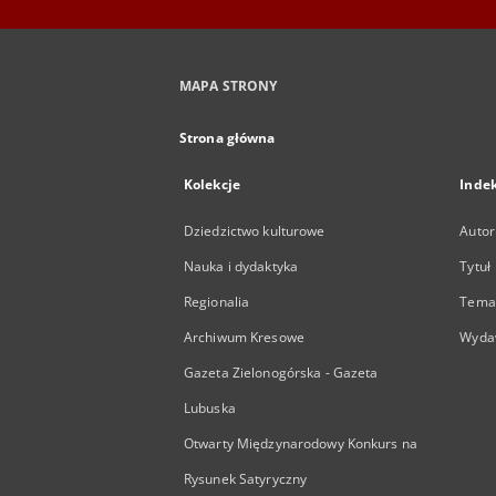
MAPA STRONY
Strona główna
Kolekcje
Inde
Dziedzictwo kulturowe
Autor
Nauka i dydaktyka
Tytuł
Regionalia
Temat
Archiwum Kresowe
Wyda
Gazeta Zielonogórska - Gazeta
Lubuska
Otwarty Międzynarodowy Konkurs na
Rysunek Satyryczny