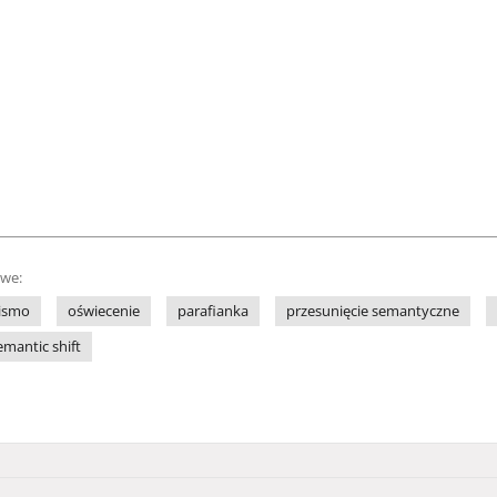
owe:
pismo
oświecenie
parafianka
przesunięcie semantyczne
emantic shift