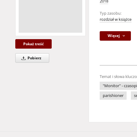
2018
Typ zasobu:
rozdział w książce
Więcej
Pokaż treść
Pobierz
Temat i słowa klucz
"Monitor" - czaso
parishioner
s