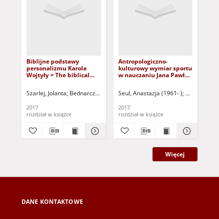
Biblijne podstawy
Antropologiczno-
Pię
personalizmu Karola
kulturowy wymiar sportu
sło
Wojtyły = The biblical
w nauczaniu Jana Pawła
bea
roots of Karol Wojtyla`s
II = Anthropological and
tex
personalism
cultural aspect of sport
Szarlej, Jolanta
Bednarczyk-Stefaniak, Emanuela - red.
Seul, Anastazja (1961- )
Seul, Anastazja
Bednarczyk-
Seu
in teaching of John Paul
II
2017
2017
201
rozdział w książce
rozdział w książce
roz
Więcej
DANE KONTAKTOWE