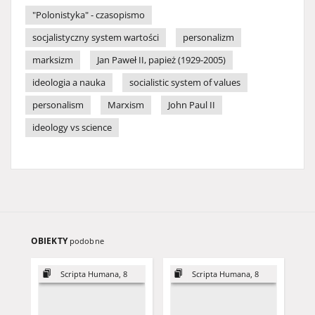
"Polonistyka" - czasopismo
socjalistyczny system wartości
personalizm
marksizm
Jan Paweł II, papież (1929-2005)
ideologia a nauka
socialistic system of values
personalism
Marxism
John Paul II
ideology vs science
OBIEKTY
podobne
Scripta Humana, 8
Scripta Humana, 8