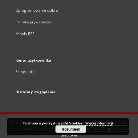
Oprogramowanie dLibra
Polityka prywatności
Kanały RSS
Konto użytkownika
Zaloguj się
Historia przeglądania
Ten serwis działa dzięki oprogramowaniu
DInGO dLibra 6.3.21
Ta strona wykorzystuje pliki 'cookies'.
Więcej informacji
opracowanemu przez
Poznańskie Centrum Superkomputerowo-
Rozumiem
Sieciowe