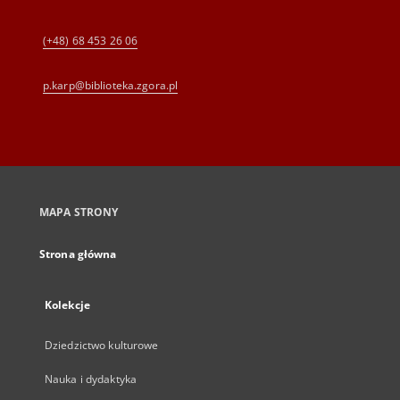
(+48) 68 453 26 06
p.karp@biblioteka.zgora.pl
MAPA STRONY
Strona główna
Kolekcje
Dziedzictwo kulturowe
Nauka i dydaktyka