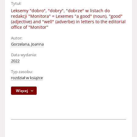
Tytuł:
Leksemy "dobro", "dobry", "dobrze" w listach do
redakcji "Monitora" = Lexemes "a good" (noun), "good"
(adjective) and "well" (adverbe) in letters to the editorial
office of "Monitor"
Autor:
Gorzelana, Joanna
Data wydania:
2022
Typ zasobu:
rozdział w książce
Więcej