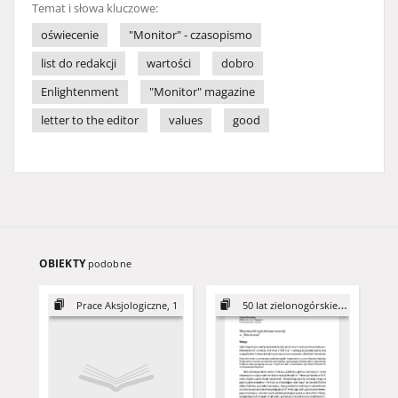
Temat i słowa kluczowe:
oświecenie
"Monitor" - czasopismo
list do redakcji
wartości
dobro
Enlightenment
"Monitor" magazine
letter to the editor
values
good
OBIEKTY
podobne
Prace Aksjologiczne, 1
50 lat zielonogórskiej polonistyki