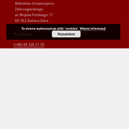
Biblioteka Uniwersytetu
Zielonogórskiego
al. Wojska Polskiego 71
65-762 Zielona Góra
Ta strona wykorzystuje pliki 'cookies'.
Więcej informacji
Rozumiem
Telefon
(+48) 68 328 21 55
E-Mail
kontakt@zbc.uz.zgora.pl
Wojewódzka i Miejska Biblioteka Publiczna
im. C. Norwida w Zielonej Górze
al. Wojska Polskiego 9
65-077 Zielona Góra
(+48) 68 453 26 06