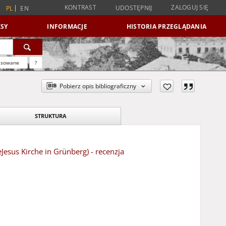
KONTRAST
ZALOGUJ SIĘ
UDOSTĘPNIJ
PL
EN
SY
INFORMACJE
HISTORIA PRZEGLĄDANIA
nsowane
?
Pobierz opis bibliograficzny
STRUKTURA
Jesus Kirche in Grünberg) - recenzja