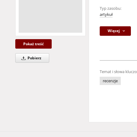
Typ zasobu:
artykuł
Więcej
Pokaż treść
Pobierz
Temat i słowa klucz
recenzje