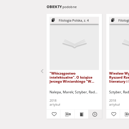
OBIEKTY
podobne
Filologia Polska, z. 4
Filolog
"Włóczęgostwo
Wiesław Wy
intelektualne". O książce
Ryszard Rze
Jerzego Winiarskiego "W
literatury i
przestrzeni kulturowej
staropolskie
poezji polskiej (pejzaże
książkach i 
Nalepa, Marek
Sztyber, Radosław - red. nacz.
Sztyber, Ra
antropologiczne z wieków
recenzja
dawnych i współczesne).
2018
2018
Studia i szkice" - recenzja
artykuł
artykuł