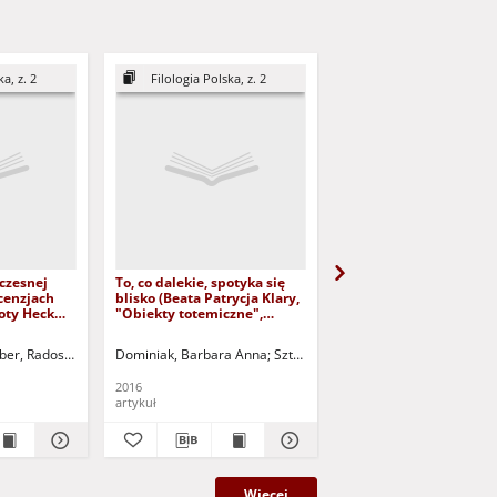
a, z. 2
Filologia Polska, z. 2
Filologia Polska, z. 2
łczesnej
To, co dalekie, spotyka się
Zapisywanie śladów
ecenzjach
blisko (Beata Patrycja Klary,
(Mirosława Szott, "Ann
oty Heck
"Obiekty totemiczne",
ZielonaGóra2015,
cenzja
Zaułek Wydawniczy
Towarzystwo Miłośnik
Pomyłka, Szczecin2015) -
Zielonej Góry "Winnica"
ber, Radosław - red. nacz.
Dominiak, Barbara Anna
Sztyber, Radosław - red. nacz.
Sobkowiak, Czesław (195
recenzja
recenzja
2016
2016
artykuł
artykuł
Więcej