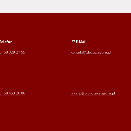
Telefon
E-Mail
8) 68 328 21 55
kontakt@zbc.uz.zgora.pl
8) 68 453 26 06
p.karp@biblioteka.zgora.pl