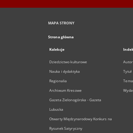
MAPA STRONY
Strona główna
Kolekcje
Inde
Dziedzictwo kulturowe
Autor
Nauka i dydaktyka
Tytuł
Regionalia
Temat
Archiwum Kresowe
Wyda
Gazeta Zielonogórska - Gazeta
Lubuska
Otwarty Międzynarodowy Konkurs na
Rysunek Satyryczny