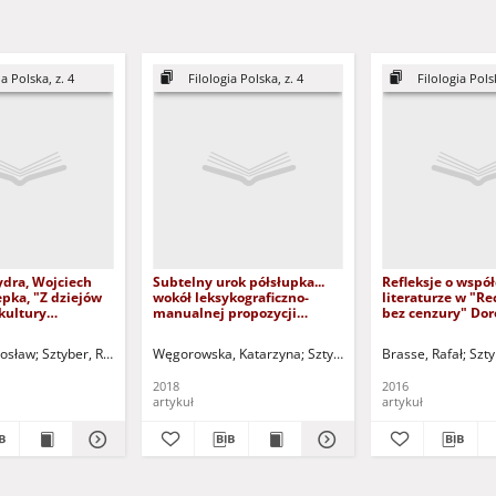
ia Polska, z. 4
Filologia Polska, z. 4
Filologia Polsk
dra, Wojciech
Subtelny urok półsłupka...
Refleksje o wspó
pka, "Z dziejów
wokół leksykograficzno-
literaturze w "R
 kultury
manualnej propozycji
bez cenzury" Dor
j. Studia o
Bogumiły Husak - "Kochamy
(lublin 2015) - re
tekstach" -
amigurumi. Pojęcia i zwroty
dosław
Sztyber, Radosław - red. nacz.
Węgorowska, Katarzyna
Sztyber, Radosław - red. nacz.
Brasse, Rafał
Szty
szydełkowe w języku
polskim, niemieckim,
2018
2016
rosyjskim i angielskim" -
artykuł
artykuł
recenzja