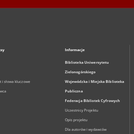
ksy
Informacje
Biblioteka Uniwersytetu
Zielonogórskiego
 i słowa kluczowe
Wojewódzka i Miejska Biblioteka
wca
Publiczna
Federacja Bibliotek Cyfrowych
Uczestnicy Projektu
Opis projektu
Dla autorów i wydawców