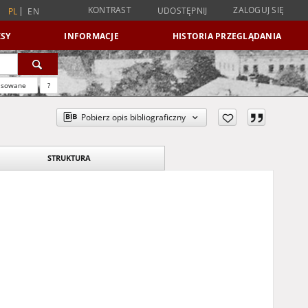
KONTRAST
ZALOGUJ SIĘ
UDOSTĘPNIJ
PL
EN
SY
INFORMACJE
HISTORIA PRZEGLĄDANIA
nsowane
?
Pobierz opis bibliograficzny
STRUKTURA