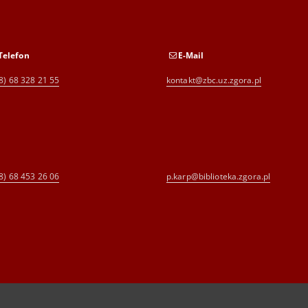
Telefon
E-Mail
8) 68 328 21 55
kontakt@zbc.uz.zgora.pl
8) 68 453 26 06
p.karp@biblioteka.zgora.pl