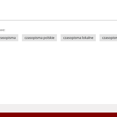
owe:
czasopisma
czasopisma polskie
czasopisma lokalne
czasopis