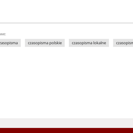
owe:
czasopisma
czasopisma polskie
czasopisma lokalne
czasopis