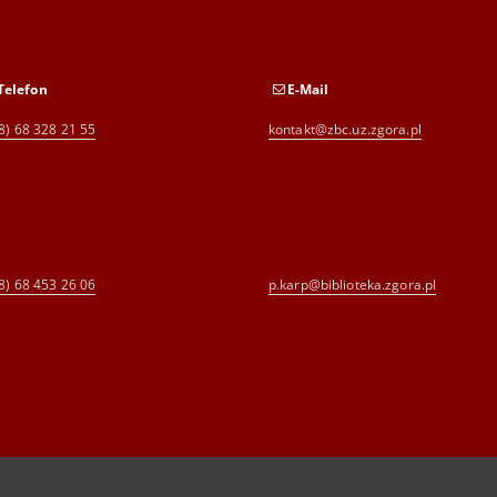
Telefon
E-Mail
8) 68 328 21 55
kontakt@zbc.uz.zgora.pl
8) 68 453 26 06
p.karp@biblioteka.zgora.pl