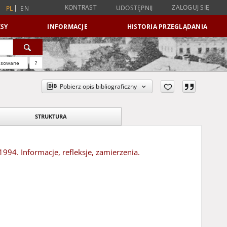
KONTRAST
ZALOGUJ SIĘ
UDOSTĘPNIJ
PL
EN
SY
INFORMACJE
HISTORIA PRZEGLĄDANIA
nsowane
?
Pobierz opis bibliograficzny
STRUKTURA
94. Informacje, refleksje, zamierzenia.