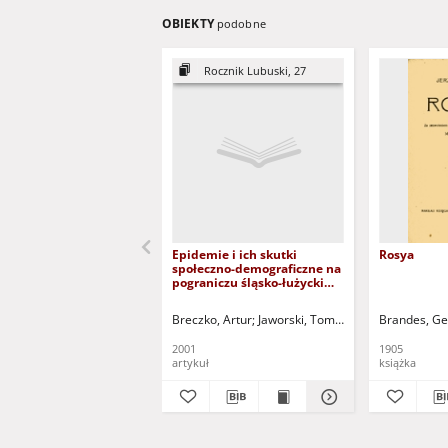
OBIEKTY
podobne
Rocznik Lubuski, 27
Epidemie i ich skutki
Rosya
społeczno-demograficzne na
pograniczu śląsko-łużyckim
w XVI-XVIII wieku =
Epidemien und ihre sozial-
Breczko, Artur
Jaworski, Tomasz - red.
Brandes, Ge
demographischen folgen auf
dem grenzgebiet Schlesiens
2001
1905
und der Lausitz vom 16. Bis
artykuł
książka
18. Jahrhundert