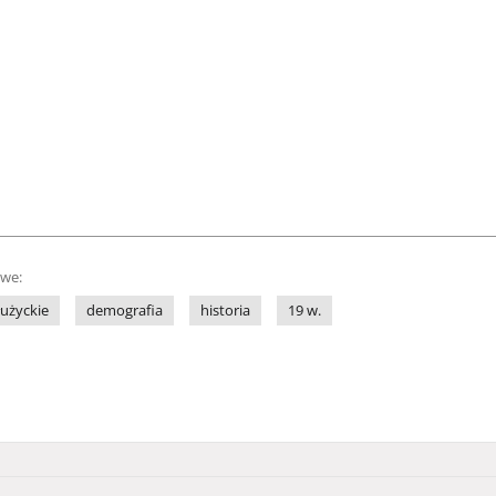
owe:
łużyckie
demografia
historia
19 w.