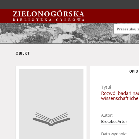
OBIEKT
OPIS
Tytuł:
Rozwój badań nauk
wissenschaftlich
Autor:
Breczko, Artur
Data wydania: