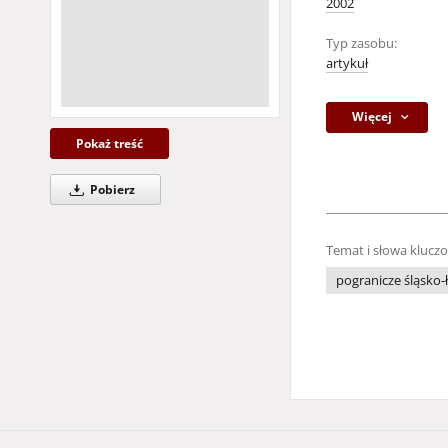
2002
Typ zasobu:
artykuł
Więcej
Pokaż treść
Pobierz
Temat i słowa klucz
pogranicze śląsko-