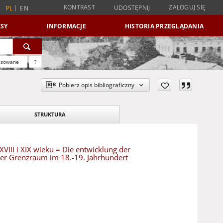
KONTRAST
ZALOGUJ SIĘ
UDOSTĘPNIJ
PL
EN
SY
INFORMACJE
HISTORIA PRZEGLĄDANIA
nsowane
?
Pobierz opis bibliograficzny
STRUKTURA
III i XIX wieku = Die entwicklung der
zer Grenzraum im 18.-19. Jahrhundert