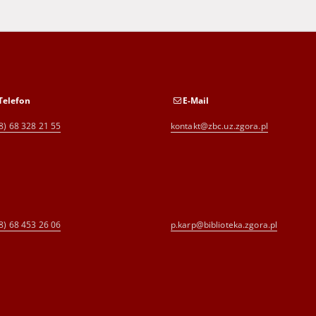
Telefon
E-Mail
8) 68 328 21 55
kontakt@zbc.uz.zgora.pl
8) 68 453 26 06
p.karp@biblioteka.zgora.pl