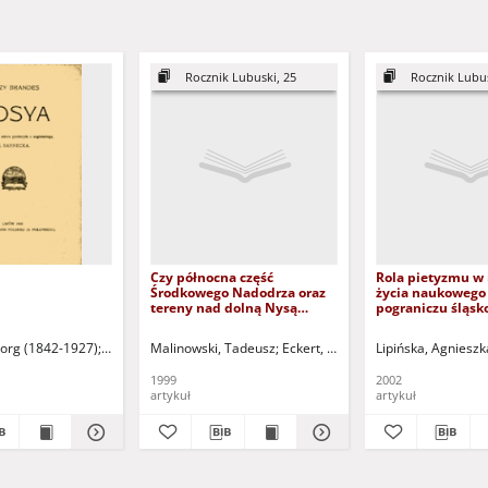
Rocznik Lubuski, 25
Rocznik Lubus
Czy północna część
Rola pietyzmu w
Środkowego Nadodrza oraz
życia naukowego
tereny nad dolną Nysą
pograniczu śląsk
Łużycką były w pradziejach
= Die rolle des P
strefą pograniczną?
der entwicklung 
org (1842-1927)
Sarnecka, M. - tł.
Malinowski, Tadeusz
Eckert, Marian - red.
Lipińska, Agnieszk
wissenschaftlich
im grenzraum Sch
1999
2002
Lausitz
artykuł
artykuł