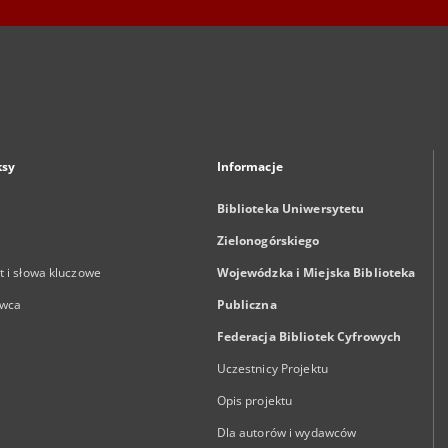
ksy
Informacje
Biblioteka Uniwersytetu
Zielonogórskiego
 i słowa kluczowe
Wojewódzka i Miejska Biblioteka
wca
Publiczna
Federacja Bibliotek Cyfrowych
Uczestnicy Projektu
Opis projektu
Dla autorów i wydawców