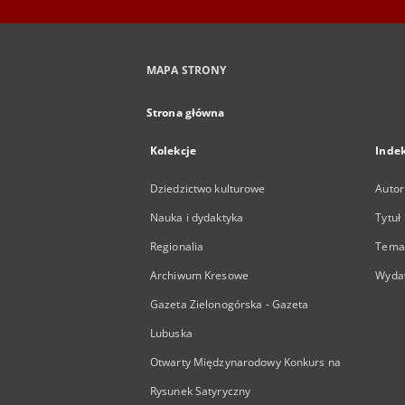
MAPA STRONY
Strona główna
Kolekcje
Inde
Dziedzictwo kulturowe
Autor
Nauka i dydaktyka
Tytuł
Regionalia
Temat
Archiwum Kresowe
Wyda
Gazeta Zielonogórska - Gazeta
Lubuska
Otwarty Międzynarodowy Konkurs na
Rysunek Satyryczny