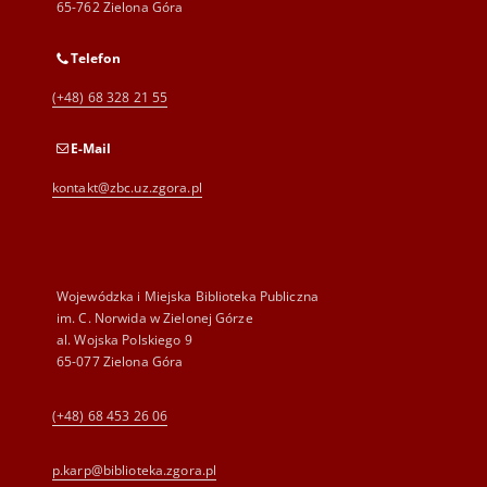
65-762 Zielona Góra
Telefon
(+48) 68 328 21 55
E-Mail
kontakt@zbc.uz.zgora.pl
Wojewódzka i Miejska Biblioteka Publiczna
im. C. Norwida w Zielonej Górze
al. Wojska Polskiego 9
65-077 Zielona Góra
(+48) 68 453 26 06
p.karp@biblioteka.zgora.pl