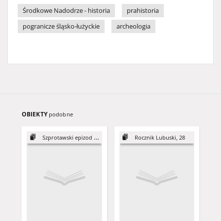
Środkowe Nadodrze - historia
prahistoria
pogranicze śląsko-łużyckie
archeologia
OBIEKTY
podobne
Szprotawski epizod zjazdu gnieźnieńskiego
Rocznik Lubuski, 28