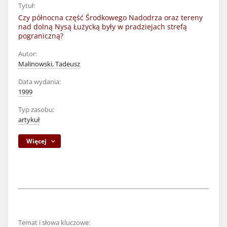
Tytuł:
Czy północna część Środkowego Nadodrza oraz tereny
nad dolną Nysą Łużycką były w pradziejach strefą
pograniczną?
Autor:
Malinowski, Tadeusz
Data wydania:
1999
Typ zasobu:
artykuł
Więcej
Temat i słowa kluczowe: