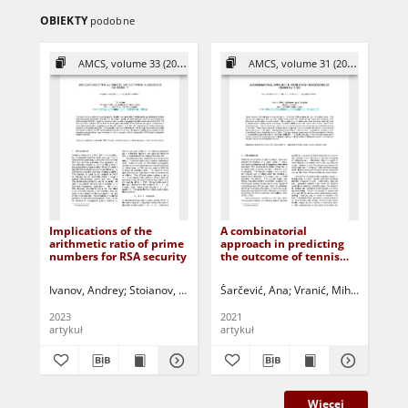
OBIEKTY
podobne
AMCS, volume 33 (2023)
AMCS, volume 31 (2021)
Implications of the
A combinatorial
Pa
arithmetic ratio of prime
approach in predicting
gr
numbers for RSA security
the outcome of tennis
fr
matches
ha
Ivanov, Andrey
Stoianov, Nikolai
Niemiec, Marcin - ed.
Šarčević, Ana
Vranić, Mihaela
Dziech, Andrzej
Pinta
Boh
2023
2021
201
artykuł
artykuł
art
Więcej