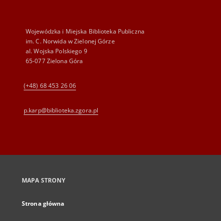
Wojewódzka i Miejska Biblioteka Publiczna
im. C. Norwida w Zielonej Górze
al. Wojska Polskiego 9
65-077 Zielona Góra
(+48) 68 453 26 06
p.karp@biblioteka.zgora.pl
MAPA STRONY
Strona główna