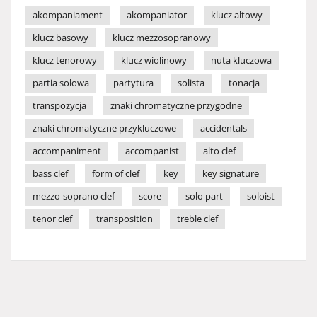
akompaniament
akompaniator
klucz altowy
klucz basowy
klucz mezzosopranowy
klucz tenorowy
klucz wiolinowy
nuta kluczowa
partia solowa
partytura
solista
tonacja
transpozycja
znaki chromatyczne przygodne
znaki chromatyczne przykluczowe
accidentals
accompaniment
accompanist
alto clef
bass clef
form of clef
key
key signature
mezzo-soprano clef
score
solo part
soloist
tenor clef
transposition
treble clef