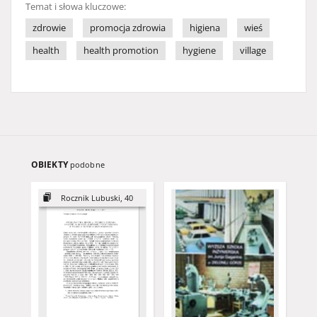
Temat i słowa kluczowe:
zdrowie
promocja zdrowia
higiena
wieś
health
health promotion
hygiene
village
OBIEKTY
podobne
Rocznik Lubuski, 40