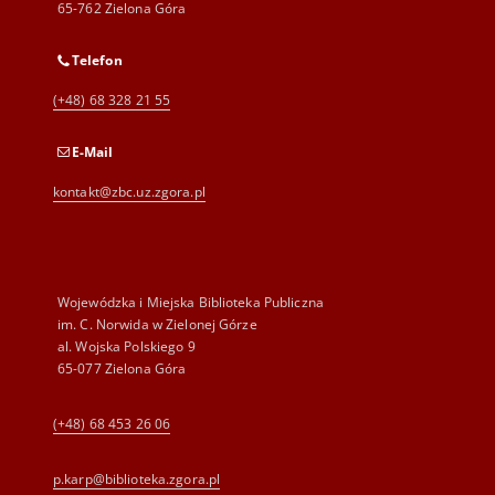
65-762 Zielona Góra
Telefon
(+48) 68 328 21 55
E-Mail
kontakt@zbc.uz.zgora.pl
Wojewódzka i Miejska Biblioteka Publiczna
im. C. Norwida w Zielonej Górze
al. Wojska Polskiego 9
65-077 Zielona Góra
(+48) 68 453 26 06
p.karp@biblioteka.zgora.pl