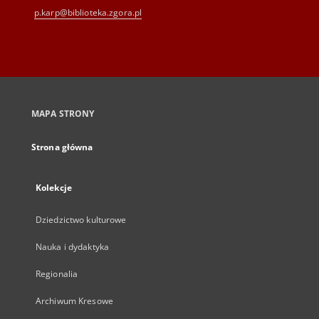
p.karp@biblioteka.zgora.pl
MAPA STRONY
Strona główna
Kolekcje
Dziedzictwo kulturowe
Nauka i dydaktyka
Regionalia
Archiwum Kresowe