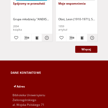
Spójrzmy w przeszłość
Moje wspomnienia
Ws
Grupa młodzieży "ANEKS" przy Szkole Podstawowej w Brójcach - red.
Obst, Leon (1910-1971)
Sauter, Wies
Bug
2004
1959
202
książka
artykuł
roz
Więcej
DANE KONTAKTOWE
Adres
Biblioteka Uniwersytetu
Zielonogórskiego
al. Wojska Polskiego 71