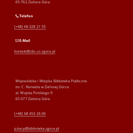
65-762 Zielona Góra
Telefon
(+48) 68 328 21 55
E-Mail
kontakt@zbc.uz.zgora.pl
Wojewódzka i Miejska Biblioteka Publiczna
im. C. Norwida w Zielonej Górze
al. Wojska Polskiego 9
65-077 Zielona Góra
(+48) 68 453 26 06
p.karp@biblioteka.zgora.pl