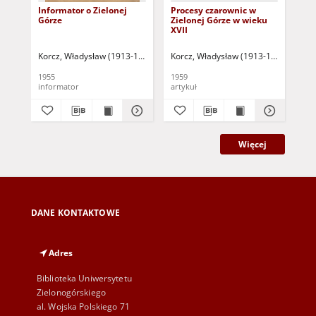
Informator o Zielonej
Procesy czarownic w
His
Górze
Zielonej Górze w wieku
pog
XVII
wie
dzi
Korcz, Władysław (1913-1997)
Korcz, Władysław (1913-1997)
Saute
Kor
1955
1959
196
informator
artykuł
art
Więcej
DANE KONTAKTOWE
Adres
Biblioteka Uniwersytetu
Zielonogórskiego
al. Wojska Polskiego 71