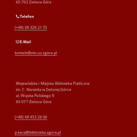
65-762 Zielona Góra
Telefon
(+48) 68 328 21 55
E-Mail
kontakt@zbc.uz.zgora.pl
Wojewódzka i Miejska Biblioteka Publiczna
im. C. Norwida w Zielonej Górze
al. Wojska Polskiego 9
65-077 Zielona Góra
(+48) 68 453 26 06
p.karp@biblioteka.zgora.pl