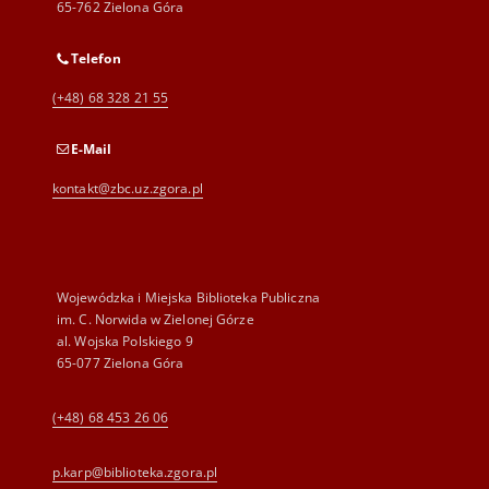
65-762 Zielona Góra
Telefon
(+48) 68 328 21 55
E-Mail
kontakt@zbc.uz.zgora.pl
Wojewódzka i Miejska Biblioteka Publiczna
im. C. Norwida w Zielonej Górze
al. Wojska Polskiego 9
65-077 Zielona Góra
(+48) 68 453 26 06
p.karp@biblioteka.zgora.pl