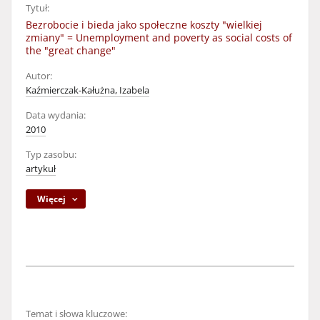
Tytuł:
Bezrobocie i bieda jako społeczne koszty "wielkiej
zmiany" = Unemployment and poverty as social costs of
the "great change"
Autor:
Kaźmierczak-Kałużna, Izabela
Data wydania:
2010
Typ zasobu:
artykuł
Więcej
Temat i słowa kluczowe: