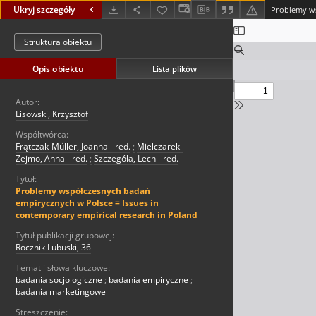
Ukryj szczegóły
Struktura obiektu
Opis obiektu
Lista plików
Autor:
Lisowski, Krzysztof
Współtwórca:
Frątczak-Müller, Joanna - red.
;
Mielczarek-
Żejmo, Anna - red.
;
Szczegóła, Lech - red.
Tytuł:
Problemy współczesnych badań
empirycznych w Polsce = Issues in
contemporary empirical research in Poland
Tytuł publikacji grupowej:
Rocznik Lubuski, 36
Temat i słowa kluczowe:
badania socjologiczne
;
badania empiryczne
;
badania marketingowe
Streszczenie: