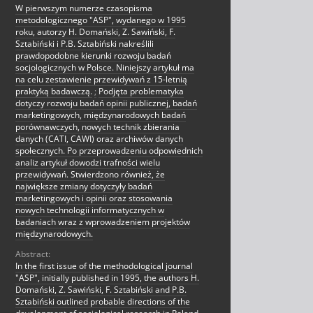
W pierwszym numerze czasopisma
metodologicznego "ASP", wydanego w 1995
roku, autorzy H. Domański, Z. Sawiński, F.
Sztabiński i P.B. Sztabiński nakreślili
prawdopodobne kierunki rozwoju badań
socjologicznych w Polsce. Niniejszy artykuł ma
na celu zestawienie przewidywań z 15-letnią
praktyką badawczą.
;
Podjęta problematyka
dotyczy rozwoju badań opinii publicznej, badań
marketingowych, międzynarodowych badań
porównawczych, nowych technik zbierania
danych (CATI, CAWI) oraz archiwów danych
społecznych. Po przeprowadzeniu odpowiednich
analiz artykuł dowodzi trafności wielu
przewidywań. Stwierdzono również, że
największe zmiany dotyczyły badań
marketingowych i opinii oraz stosowania
nowych technologii informatycznych w
badaniach wraz z wprowadzeniem projektów
międzynarodowych.
Abstract:
In the first issue of the methodological journal
"ASP", initially published in 1995, the authors H.
Domański, Z. Sawiński, F. Sztabiński and P.B.
Sztabiński outlined probable directions of the