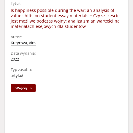
Tytuł:
Is happiness possible during the war: an analysis of
value shifts on student essay materials = Czy szczęście
jest możliwe podczas wojny: analiza zmian wartości na
materiałach esejowych dla studentów
Autor:
Kutyrova, Vira
Data wydania:
2022
Typ zasobu:
artykuł
Więcej