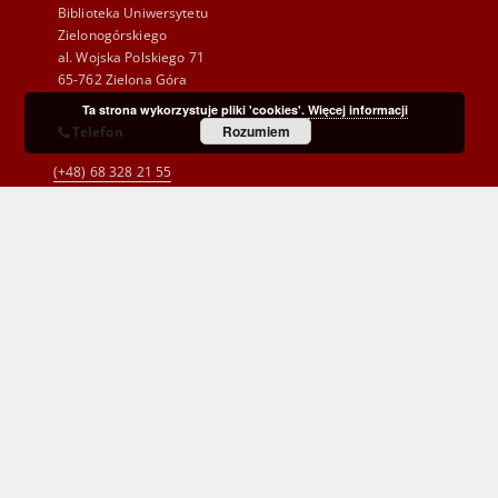
Biblioteka Uniwersytetu
Zielonogórskiego
al. Wojska Polskiego 71
65-762 Zielona Góra
Ta strona wykorzystuje pliki 'cookies'.
Więcej informacji
Rozumiem
Telefon
(+48) 68 328 21 55
E-Mail
kontakt@zbc.uz.zgora.pl
Wojewódzka i Miejska Biblioteka Publiczna
im. C. Norwida w Zielonej Górze
al. Wojska Polskiego 9
65-077 Zielona Góra
(+48) 68 453 26 06