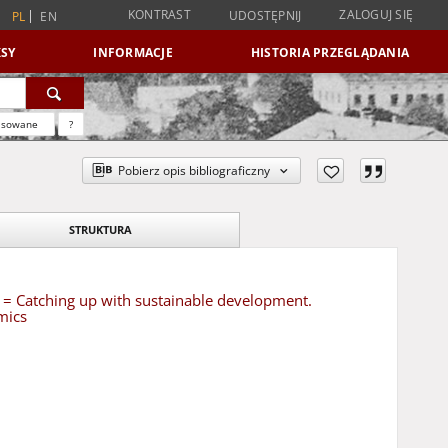
KONTRAST
ZALOGUJ SIĘ
UDOSTĘPNIJ
PL
EN
SY
INFORMACJE
HISTORIA PRZEGLĄDANIA
nsowane
?
Pobierz opis bibliograficzny
STRUKTURA
 Catching up with sustainable development.
mics