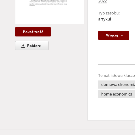
2022
Typ zasobu:
artykuł
Pokaż treść
Więcej
Pobierz
Temat i słowa klucz
domowa ekonomi
home economics