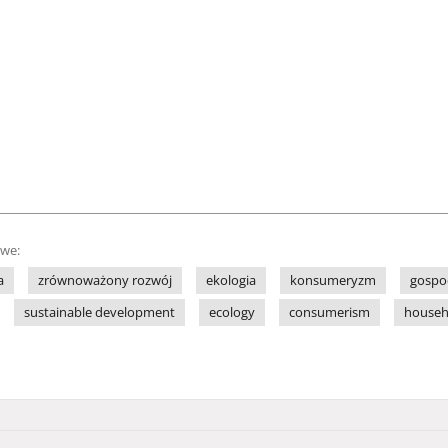
owe:
a
zrównoważony rozwój
ekologia
konsumeryzm
gospo
sustainable development
ecology
consumerism
househ