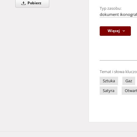
Pobierz
Typ zasobu:
dokument ikonograf
Więcej
Temat i słowa klucz
Sztuka
Gaz
Satyra
Otwart