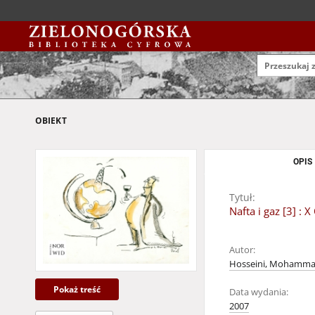
OBIEKT
OPIS
Tytuł:
Nafta i gaz [3] 
Autor:
Hosseini, Mohamma
Pokaż treść
Data wydania:
2007