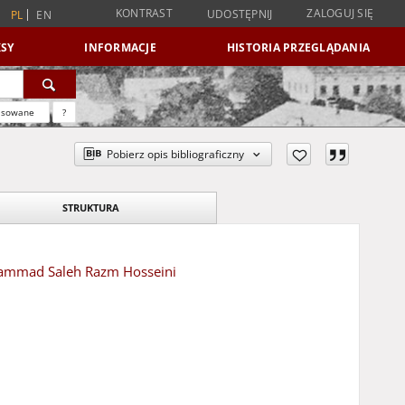
KONTRAST
ZALOGUJ SIĘ
UDOSTĘPNIJ
PL
EN
SY
INFORMACJE
HISTORIA PRZEGLĄDANIA
nsowane
?
Pobierz opis bibliograficzny
STRUKTURA
ohammad Saleh Razm Hosseini