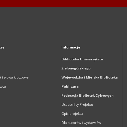
ksy
Informacje
Biblioteka Uniwersytetu
Zielonogórskiego
 i słowa kluczowe
Wojewódzka i Miejska Biblioteka
wca
Publiczna
Federacja Bibliotek Cyfrowych
Uczestnicy Projektu
Opis projektu
Dla autorów i wydawców