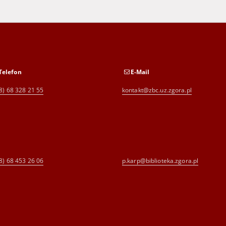
Telefon
E-Mail
8) 68 328 21 55
kontakt@zbc.uz.zgora.pl
8) 68 453 26 06
p.karp@biblioteka.zgora.pl