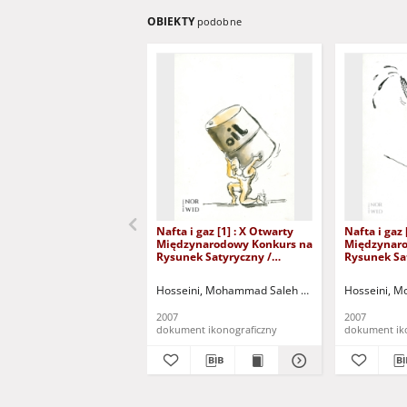
OBIEKTY
podobne
Nafta i gaz [1] : X Otwarty
Nafta i gaz 
Międzynarodowy Konkurs na
Międzynaro
Rysunek Satyryczny /
Rysunek Sa
Mohammad Saleh Razm
Mohammad 
Hosseini
Hosseini
Hosseini, Mohammad Saleh Razm
Lubuskie Stow
Hosseini, 
2007
2007
dokument ikonograficzny
dokument ik