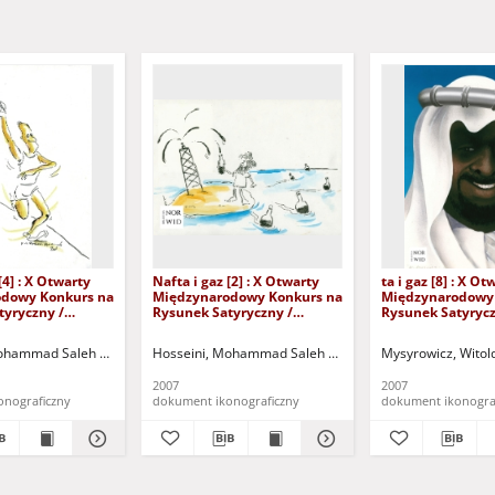
[4] : X Otwarty
Nafta i gaz [2] : X Otwarty
ta i gaz [8] : X Ot
dowy Konkurs na
Międzynarodowy Konkurs na
Międzynarodowy
tyryczny /
Rysunek Satyryczny /
Rysunek Satyrycz
Saleh Razm
Mohammad Saleh Razm
Mysyrowicz
Hosseini
arzyszenie Miłośników Działań Kulturalnych DEBIUT w Zielonej Górze
Mohammad Saleh Razm
Lubuskie Stowarzyszenie Miłośników Działań Kulturalnyc
Hosseini, Mohammad Saleh Razm
Lubuskie Stowarzysz
Mysyrowicz, Witol
Polskie Gó
2007
2007
onograficzny
dokument ikonograficzny
dokument ikonogra