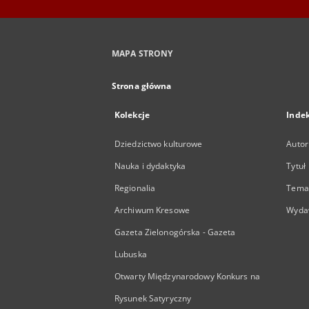
MAPA STRONY
Strona główna
Kolekcje
Inde
Dziedzictwo kulturowe
Autor
Nauka i dydaktyka
Tytuł
Regionalia
Temat
Archiwum Kresowe
Wyda
Gazeta Zielonogórska - Gazeta
Lubuska
Otwarty Międzynarodowy Konkurs na
Rysunek Satyryczny