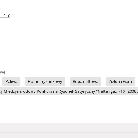
iczny
owe:
Paliwa
Humor rysunkowy
Ropa naftowa
Zielona Góra
y Międzynarodowy Konkurs na Rysunek Satyryczny "Nafta i gaz" (10 ; 2008 ;